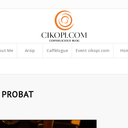
out Me
Arsip
Caffèlogue
Event cikopi.com
Ho
 PROBAT