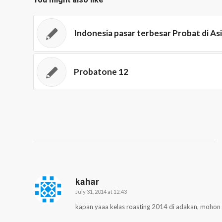
Indonesia pasar terbesar Probat di As
Probatone 12
kahar
July 31, 2014 at 12:43
says:
kapan yaaa kelas roasting 2014 di adakan, mohon 