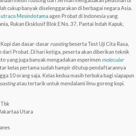
sahaan mesin
roasting
dari Jerman mengadakan pelatihan di
ah cukup banyak diselenggarakan di berbagai negara Asia.
utraco Mesindotama
agen Probat di Indonesia yang
ania, Rukan Eksklusif Blok E No. 37, Pantai Indah Kapuk,
gi Kopi dan dasar-dasar
roasting
beserta Test Uji Cita Rasa,
dari Probat. Di hari ketiga, peserta akan diberikan teknik
anto yang juga banyak mengadakan esperimen
molecular
aftar kelas pertama sudah hampir ditutup pendaftarannya
ngga 10 orang saja. Kelas kedua masih terbuka bagi siapapun
oasting
atau tertarik untuk mendalami ilmu goreng kopi.
:
 Tbk
akartaa Utara
ranes