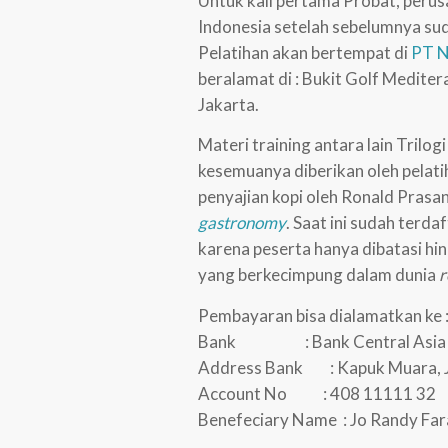
Untuk kali pertama Probat, peru
Indonesia setelah sebelumnya sud
Pelatihan akan bertempat di
PT N
beralamat di : Bukit Golf Mediter
Jakarta.
Materi training antara lain Trilo
kesemuanya diberikan oleh pelatih 
penyajian kopi oleh Ronald Pras
gastronomy
. Saat ini sudah terd
karena peserta hanya dibatasi hi
yang berkecimpung dalam dunia
r
Pembayaran bisa dialamatkan ke 
Bank : Bank Central Asia
Address Bank : Kapuk Muara, J
Account No : 408 11111 32
Benefeciary Name : Jo Randy Fa