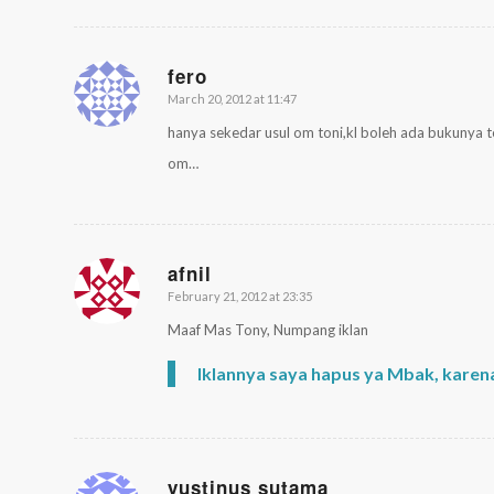
fero
March 20, 2012 at 11:47
says:
hanya sekedar usul om toni,kl boleh ada bukunya t
om…
afnil
February 21, 2012 at 23:35
says:
Maaf Mas Tony, Numpang iklan
Iklannya saya hapus ya Mbak, karen
yustinus sutama