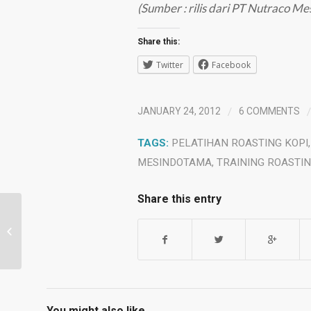
(Sumber : rilis dari PT Nutraco M
Share this:
Twitter
Facebook
/
/
JANUARY 24, 2012
6 COMMENTS
TAGS:
PELATIHAN ROASTING KOPI
MESINDOTAMA
,
TRAINING ROASTI
Share this entry
Jejak kopi Toby Smith
You might also like