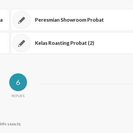
ia
Peresmian Showroom Probat
Kelas Roasting Probat (2)
6
REPLIES
info yaaa,tq