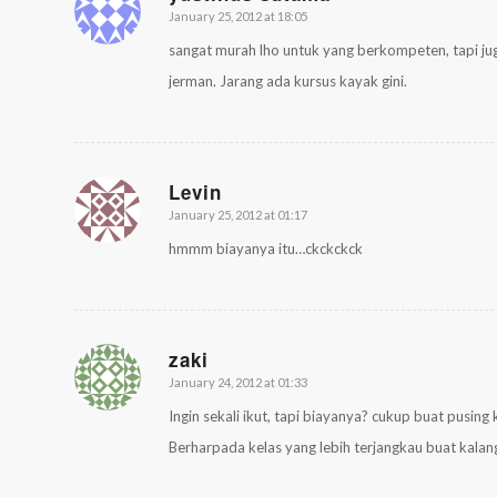
January 25, 2012 at 18:05
says:
sangat murah lho untuk yang berkompeten, tapi jug
jerman. Jarang ada kursus kayak gini.
Levin
January 25, 2012 at 01:17
says:
hmmm biayanya itu…ckckckck
zaki
January 24, 2012 at 01:33
says:
Ingin sekali ikut, tapi biayanya? cukup buat pusing
Berharpada kelas yang lebih terjangkau buat kalan