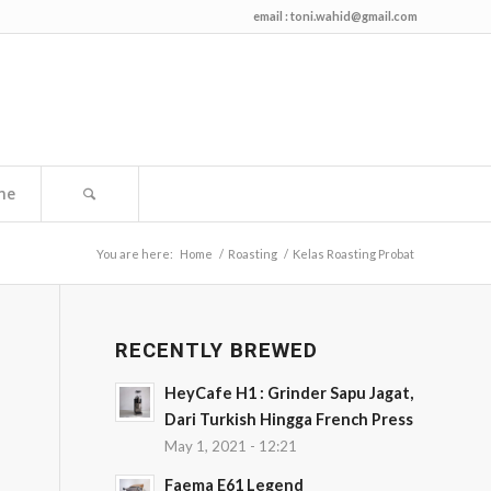
email :
toni.wahid@gmail.com
me
You are here:
Home
/
Roasting
/
Kelas Roasting Probat
RECENTLY BREWED
HeyCafe H1 : Grinder Sapu Jagat,
Dari Turkish Hingga French Press
May 1, 2021 - 12:21
Faema E61 Legend