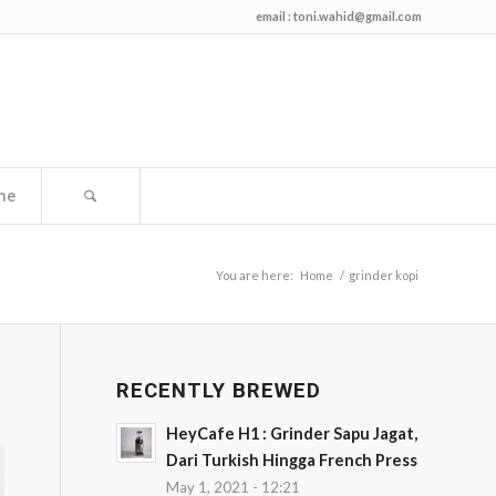
email :
toni.wahid@gmail.com
me
You are here:
Home
/
grinder kopi
RECENTLY BREWED
HeyCafe H1 : Grinder Sapu Jagat,
Dari Turkish Hingga French Press
May 1, 2021 - 12:21