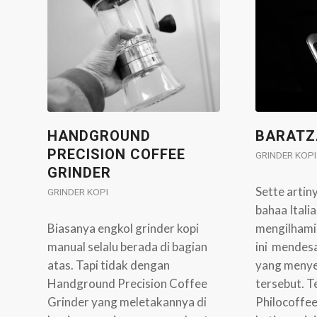
HANDGROUND
BARATZ
PRECISION COFFEE
GRINDER KOPI
GRINDER
Sette artin
GRINDER KOPI
bahaa Itali
Biasanya engkol grinder kopi
mengilhami
manual selalu berada di bagian
ini mendesa
atas. Tapi tidak dengan
yang menye
Handground Precision Coffee
tersebut. T
Grinder yang meletakannya di
Philocoffee