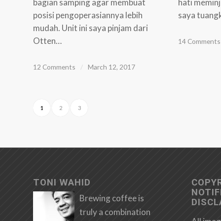
bagian samping agar membuat
hati meminj
posisi pengoperasiannya lebih
saya tuang
mudah. Unit ini saya pinjam dari
Otten…
14 Comments
12 Comments
/
March 12, 2017
1
2
3
TONI WAHID
COPY
NOTIF
Brewing coffee is
DISCL
truly a combination