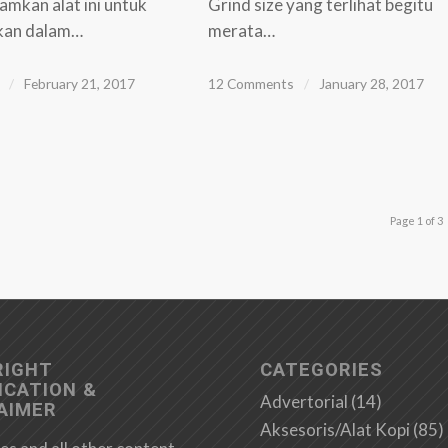
amkan alat ini untuk
Grind size yang terlihat begitu
kan dalam…
merata…
/
February 21, 2017
12 Comments
/
January 28, 2017
Page 1 of 3
RIGHT
CATEGORIES
ICATION &
Advertorial
(14)
AIMER
Aksesoris/Alat Kopi
(85)