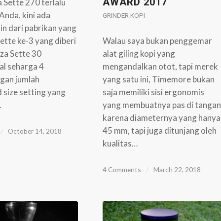
AWARD 2017
a Sette 270 terlalu
Anda, kini ada
GRINDER KOPI
ain dari pabrikan yang
Sette ke-3 yang diberi
Walau saya bukan penggemar
za Sette 30
alat giling kopi yang
ual seharga 4
mengandalkan otot, tapi merek
ngan jumlah
yang satu ini, Timemore bukan
 size setting yang
saja memiliki sisi ergonomis
…
yang membuatnya pas di tangan
karena diameternya yang hanya
45 mm, tapi juga ditunjang oleh
/
October 14, 2018
kualitas…
4 Comments
/
March 22, 2018