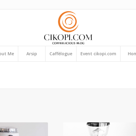
out Me
Arsip
Caffèlogue
Event cikopi.com
Ho