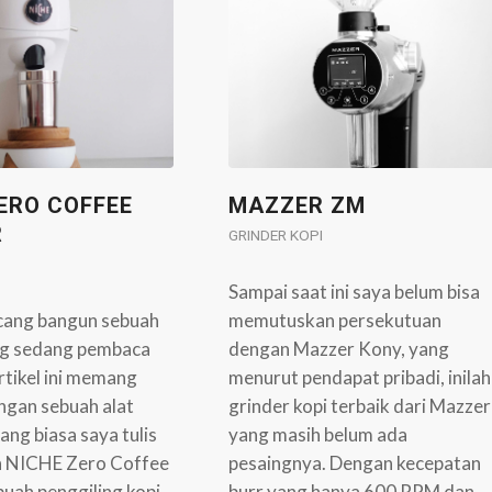
ERO COFFEE
MAZZER ZM
R
GRINDER KOPI
Sampai saat ini saya belum bisa
cang bangun sebuah
memutuskan persekutuan
ng sedang pembaca
dengan Mazzer Kony, yang
artikel ini memang
menurut pendapat pribadi, inilah
ngan sebuah alat
grinder kopi terbaik dari Mazzer
yang biasa saya tulis
yang masih belum ada
ilah NICHE Zero Coffee
pesaingnya. Dengan kecepatan
buah penggiling kopi
burr yang hanya 600 RPM dan