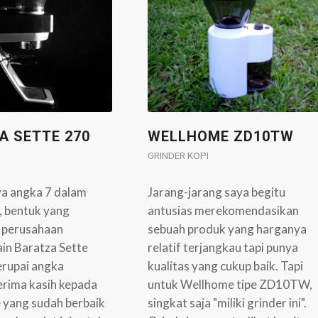
A SETTE 270
WELLHOME ZD10TW
GRINDER KOPI
ya angka 7 dalam
Jarang-jarang saya begitu
a, bentuk yang
antusias merekomendasikan
 perusahaan
sebuah produk yang harganya
in Baratza Sette
relatif terjangkau tapi punya
rupai angka
kualitas yang cukup baik. Tapi
erima kasih kepada
untuk Wellhome tipe ZD10TW,
 yang sudah berbaik
singkat saja "miliki grinder ini".