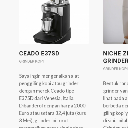
CEADO E37SD
NICHE Z
GRINDE
GRINDER KOPI
GRINDER KOPI
Saya ingin mengenalkan alat
penggiling kopi atau grinder
Bentuk ran
dengan merek Ceado tipe
grinder ya
E37SD dari Venesia, Italia.
lihat pada 
Dibanderol dengan harga 2000
berbeda de
Euro atau setara 32,4 juta (kurs
giling kopi 
8 Mei), grinder ini turut
di sini. In
meramaikan pasar single dose
Grinder, se