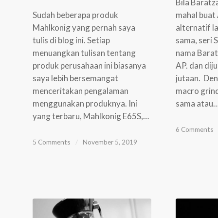
Bila Baratz
Sudah beberapa produk
mahal buat 
Mahlkonig yang pernah saya
alternatif l
tulis di blog ini. Setiap
sama, seri 
menuangkan tulisan tentang
nama Barat
produk perusahaan ini biasanya
AP. dan dij
saya lebih bersemangat
jutaan. De
menceritakan pengalaman
macro grind
menggunakan produknya. Ini
sama atau
yang terbaru, Mahlkonig E65S,…
6 Comments
5 Comments
/
November 5, 2019