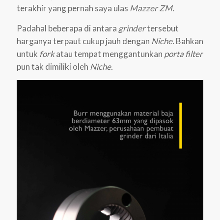
terakhir yang pernah saya ulas
Mazzer ZM.
Padahal beberapa di antara
grinder
tersebut
harganya terpaut cukup jauh dengan
Niche.
Bahkan
untuk
fork
atau tempat menggantunkan
porta filter
pun tak dimiliki oleh
Niche.