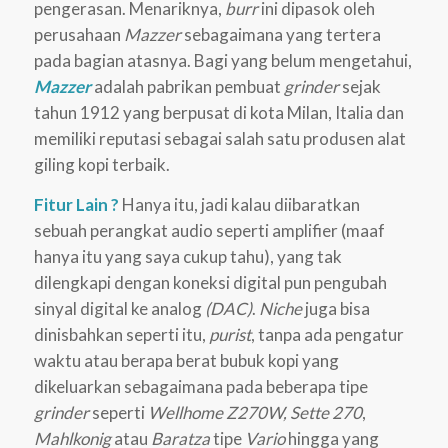
pengerasan. Menariknya,
burr
ini dipasok oleh
perusahaan
Mazzer
sebagaimana yang tertera
pada bagian atasnya. Bagi yang belum mengetahui,
Mazzer
adalah pabrikan pembuat
grinder
sejak
tahun 1912 yang berpusat di kota Milan, Italia dan
memiliki reputasi sebagai salah satu produsen alat
giling kopi terbaik.
Fitur Lain ?
Hanya itu, jadi kalau diibaratkan
sebuah perangkat audio seperti amplifier (maaf
hanya itu yang saya cukup tahu), yang tak
dilengkapi dengan koneksi digital pun pengubah
sinyal digital ke analog
(DAC)
.
Niche
juga bisa
dinisbahkan seperti itu,
purist
, tanpa ada pengatur
waktu atau berapa berat bubuk kopi yang
dikeluarkan sebagaimana pada beberapa tipe
grinder
seperti
Wellhome Z270W, Sette 270
,
Mahlkonig
atau
Baratza
tipe
Vario
hingga yang