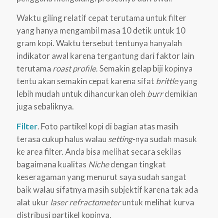
Waktu giling relatif cepat terutama untuk filter
yang hanya mengambil masa 10 detik untuk 10
gram kopi. Waktu tersebut tentunya hanyalah
indikator awal karena tergantung dari faktor lain
terutama
roast profile.
Semakin gelap biji kopinya
tentu akan semakin cepat karena sifat
brittle
yang
lebih mudah untuk dihancurkan oleh
burr
demikian
juga sebaliknya.
Filter
. Foto partikel kopi di bagian atas masih
terasa cukup halus walau
setting
-nya sudah masuk
ke area filter. Anda bisa melihat secara sekilas
bagaimana kualitas
Niche
dengan tingkat
keseragaman yang menurut saya sudah sangat
baik walau sifatnya masih subjektif karena tak ada
alat ukur
laser refractometer
untuk melihat kurva
distribusi partikel kopinya.