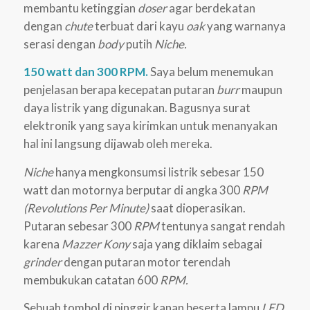
membantu ketinggian
doser
agar berdekatan
dengan
chute
terbuat dari kayu
oak
yang warnanya
serasi dengan
body
putih
Niche.
150 watt dan 300 RPM.
Saya belum menemukan
penjelasan berapa kecepatan putaran
burr
maupun
daya listrik yang digunakan. Bagusnya surat
elektronik yang saya kirimkan untuk menanyakan
hal ini langsung dijawab oleh mereka.
Niche
hanya mengkonsumsi listrik sebesar 150
watt dan motornya berputar di angka 300
RPM
(Revolutions Per Minute)
saat dioperasikan.
Putaran sebesar 300
RPM
tentunya sangat rendah
karena
Mazzer Kony
saja yang diklaim sebagai
grinder
dengan putaran motor terendah
membukukan catatan 600
RPM.
Sebuah tombol di pinggir kanan beserta lampu
LED