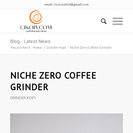
email :
toni.wahid@gmail.com
Blog - Latest News
You are here:
Home
/
Grinder Kopi
/
Niche Zero Coffee Grinder
NICHE ZERO COFFEE
GRINDER
GRINDER KOPI