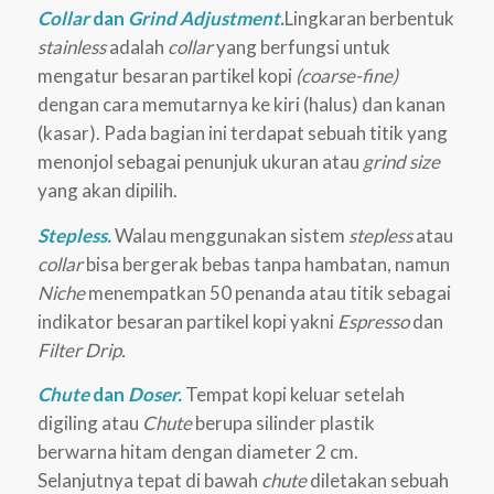
Collar
dan
Grind Adjustment.
Lingkaran berbentuk
stainless
adalah
collar
yang berfungsi untuk
mengatur besaran partikel kopi
(coarse-fine)
dengan cara memutarnya ke kiri (halus) dan kanan
(kasar). Pada bagian ini terdapat sebuah titik yang
menonjol sebagai penunjuk ukuran atau
grind size
yang akan dipilih.
Stepless.
Walau menggunakan sistem
stepless
atau
collar
bisa bergerak bebas tanpa hambatan, namun
Niche
menempatkan 50 penanda atau titik sebagai
indikator besaran partikel kopi yakni
Espresso
dan
Filter Drip.
Chute
dan
Doser.
Tempat kopi keluar setelah
digiling atau
Chute
berupa silinder plastik
berwarna hitam dengan diameter 2 cm.
Selanjutnya tepat di bawah
chute
diletakan sebuah