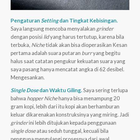
Pengaturan
Setting
dan Tingkat Kebisingan.
Saya langsung mencoba menyalakan
grinder
dengan posisi
lid
yang harus tertutup, karena bila
terbuka,
Niche
tidak akan bisa dioperasikan Kesan
pertama adalah suara putaran
burr
yang begitu
halus saat catatan pengukur kekuatan suara yang
saya pasang hanya mencatat angka di 62 desibel.
Mengesankan.
Single Dose
dan Waktu Giling.
Saya sering terlupa
bahwa
hopper Niche
hanya bisa menampung 20
gram kopi, lebih dari itu kopi akan berhamburan
keluar dikarenakan konstruksinya yang miring. Jadi
grinder
ini lebih ditujukan kepada penggunaan
single dose
atau seduh tunggal, kecuali bila
pengguna mengulangi prosesnya dari awal.