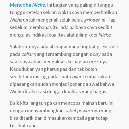
Mencoba
Niche.
Ini bagian yang paling ditunggu-
tunggu setelah sekian waktu saya memperhatikan
Niche
untuk mengenali seluk beluk
grinder
ini. Tapi
sebelum membahas itu, ada baiknya saya sedikit
mengulas indikasi kualitas alat giling kopi
Niche.
Salah satunya adalah bagaimana tingkat presisi ulir
pada
collar
yang tersambung dengan
body
pada
saat saya akan mengakses ke bagian
burr
-nya.
Kedudukan yang harus pas dan tak boleh
sedikitpun miring pada saat
collar
kembali akan
dipasangkan sudah menjadi penanda awal bahwa
Niche
difabrikasi dengan kualitas yang bagus.
Baik kita langsung akan mencoba mainan baru ini
dengan menyambungkan kabel
power-
nya yang
bisa ditarik dan dimasukan kembali agar tetap
terlihat rapi.