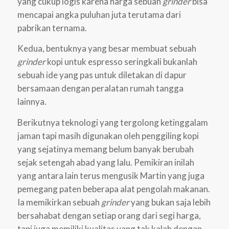
yang cukup logis karena harga sebuah
grinder
bisa
mencapai angka puluhan juta terutama dari
pabrikan ternama.
Kedua, bentuknya yang besar membuat sebuah
grinder
kopi untuk espresso seringkali bukanlah
sebuah ide yang pas untuk diletakan di dapur
bersamaan dengan peralatan rumah tangga
lainnya.
Berikutnya teknologi yang tergolong ketinggalam
jaman tapi masih digunakan oleh penggiling kopi
yang sejatinya memang belum banyak berubah
sejak setengah abad yang lalu. Pemikiran inilah
yang antara lain terus mengusik Martin yang juga
pemegang paten beberapa alat pengolah makanan.
Ia memikirkan sebuah
grinder
yang bukan saja lebih
bersahabat dengan setiap orang dari segi harga,
tapi juga memiliki kualitas yang tak kalah dengan