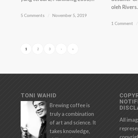
oleh River
5 Comments
/
November 5, 2019
1 Comment
/
1
2
3
›
»
TONI WAHID
COPY
NOTIF
Brewing coffee is
DISCL
truly a combination
All imag
of art and science. It
represe
takes knowledge,
copyrig