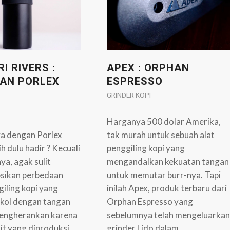
RI RIVERS :
APEX : ORPHAN
AN PORLEX
ESPRESSO
GRINDER KOPI
Harganya 500 dolar Amerika,
a dengan Porlex
tak murah untuk sebuah alat
h dulu hadir ? Kecuali
penggiling kopi yang
ya, agak sulit
mengandalkan kekuatan tangan
sikan perbedaan
untuk memutar burr-nya. Tapi
iling kopi yang
inilah Apex, produk terbaru dari
gkol dengan tangan
Orphan Espresso yang
 mengherankan karena
sebelumnya telah mengeluarkan
it yang diproduksi
grinder Lido dalam…