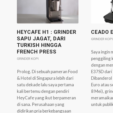
HEYCAFE H1 : GRINDER
CEADO 
SAPU JAGAT, DARI
GRINDER KOPI
TURKISH HINGGA
FRENCH PRESS
Saya ingin 
penggiling 
GRINDER KOPI
dengan mer
Prolog. Di sebuah pameran Food
E37SD dari V
& Hotel di Singapura lebih dari
Dibanderol
satu dekade lalu saya pertama
Euro atau s
kali bertemu dengan pendiri
8 Mei), grin
HeyCafe yang ikut berpameran
meramaikan
di sana. Perusahaan yang
untuk publi
didirikan pria berkebangsaan