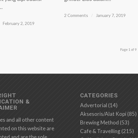
s…
2 Comments
/
January 7, 2019
February 2, 2019
Page 1 of 9
RIGHT
CATEGORIES
ICATION &
Advertorial
(14)
AIMER
Aksesoris/Alat Kopi
(85)
es and all other content
Brewing Method
(53)
nted on this website are
Cafe & Travelling
(215)
hted and are the sole