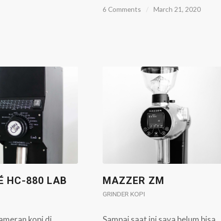
6 Comments
/
March 21, 2020
É HC-880 LAB
MAZZER ZM
GRINDER KOPI
ameran kopi di
Sampai saat ini saya belum bisa