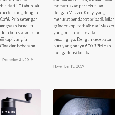
bih dari 10 tahun lalu
memutuskan persekutuan
h berbincang dengan
dengan Mazzer Kony, yang
Café. Pria setengah
menurut pendapat pribadi, inilah
angsaan Israel itu
grinder kopi terbaik dari Mazzer
kan burrs atau pisau
yang masih belum ada
iji kopi yang ia
pesaingnya. Dengan kecepatan
 Cina dan beberapa…
burr yang hanya 600 RPM dan
mengadopsi konikal…
December 31, 2019
November 13, 2019