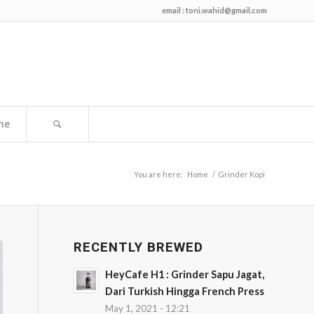
email :
toni.wahid@gmail.com
me
You are here:
Home
/
Grinder Kopi
RECENTLY BREWED
HeyCafe H1 : Grinder Sapu Jagat,
Dari Turkish Hingga French Press
May 1, 2021 - 12:21