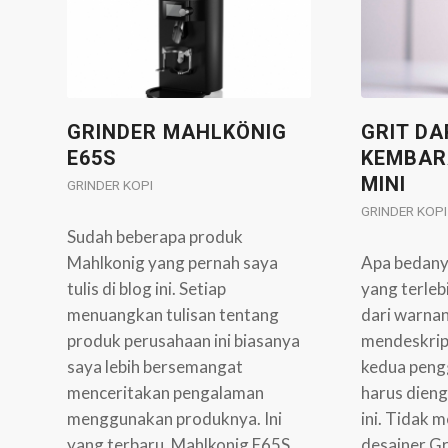
GRINDER MAHLKÖNIG
GRIT DA
E65S
KEMBAR
MINI
GRINDER KOPI
GRINDER KOPI
Sudah beberapa produk
Mahlkonig yang pernah saya
Apa bedany
tulis di blog ini. Setiap
yang terlebi
menuangkan tulisan tentang
dari warnan
produk perusahaan ini biasanya
mendeskrip
saya lebih bersemangat
kedua pengg
menceritakan pengalaman
harus dien
menggunakan produknya. Ini
ini. Tidak
yang terbaru, Mahlkonig E65S,…
desainer Gr