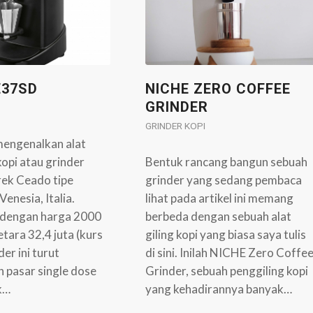
E37SD
NICHE ZERO COFFEE
GRINDER
GRINDER KOPI
mengenalkan alat
kopi atau grinder
Bentuk rancang bangun sebuah
ek Ceado tipe
grinder yang sedang pembaca
enesia, Italia.
lihat pada artikel ini memang
 dengan harga 2000
berbeda dengan sebuah alat
etara 32,4 juta (kurs
giling kopi yang biasa saya tulis
der ini turut
di sini. Inilah NICHE Zero Coffe
 pasar single dose
Grinder, sebuah penggiling kopi
k…
yang kehadirannya banyak…