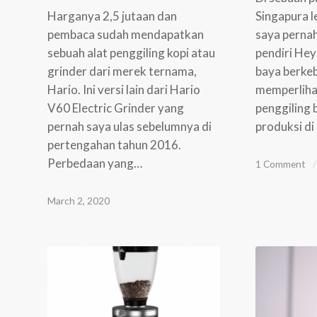
Harganya 2,5 jutaan dan
Singapura le
pembaca sudah mendapatkan
saya perna
sebuah alat penggiling kopi atau
pendiri Hey
grinder dari merek ternama,
baya berkeb
Hario. Ini versi lain dari Hario
memperlihat
V60 Electric Grinder yang
penggiling b
pernah saya ulas sebelumnya di
produksi di
pertengahan tahun 2016.
Perbedaan yang…
1 Comment
/
March 2, 2020