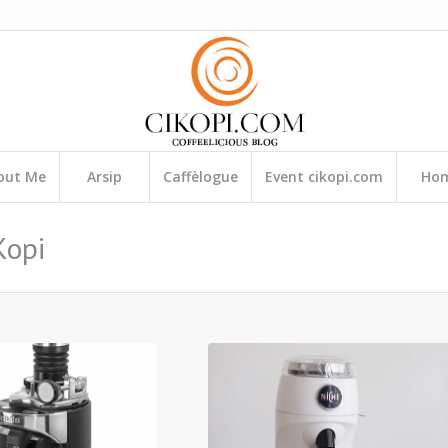
out Me
Arsip
Caffèlogue
Event cikopi.com
Ho
Kopi