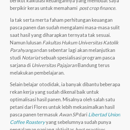
berikut kalkulasi keuangannya yang membuat saya
berpikir keras untuk memahami
post crop finance.
Ia tak serta merta faham perhitungan keuangan
pasca panen dan sudah mengalami masa-masa sulit
saat hasil yang diharapkan ternyata tak sesuai.
Namun lulusan
Fakultas Hukum Universitas Katolik
Parahyangan
dan sebentar lagi akan melanjutkan
studi
Notariat
sebuah spesialisasi program pasca
sarjana di
Universitas Pajajaran
Bandung terus
melakukan pembelajaran.
Selain belajar otodidak, ia banyak dibantu beberapa
rekan kerja yang sudah dikenal baik untuk
optimalisasi hasil panen. Misalnya oleh salah satu
petani dari Flores untuk lebih mekasimalkan hasil
pasca panen termasuk
Awan SP
dari
Libertad Union
Coffee Roastery
yang sebelumnya sudah punya
pengalaman panjang aktivitas
best practices