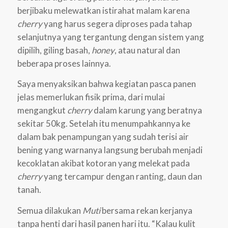
berjibaku melewatkan istirahat malam karena
cherry
yang harus segera diproses pada tahap
selanjutnya yang tergantung dengan sistem yang
dipilih, giling basah,
honey
, atau natural dan
beberapa proses lainnya.
Saya menyaksikan bahwa kegiatan pasca panen
jelas memerlukan fisik prima, dari mulai
mengangkut
cherry
dalam karung yang beratnya
sekitar 50kg. Setelah itu menumpahkannya ke
dalam bak penampungan yang sudah terisi air
bening yang warnanya langsung berubah menjadi
kecoklatan akibat kotoran yang melekat pada
cherry
yang tercampur dengan ranting, daun dan
tanah.
Semua dilakukan
Muti
bersama rekan kerjanya
tanpa henti dari hasil panen hari itu. “Kalau kulit