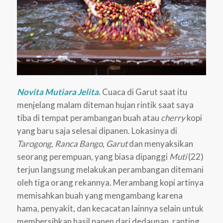
Novita Mutiara Jelita
.
Cuaca di Garut saat itu
menjelang malam diteman hujan rintik saat saya
tiba di tempat perambangan buah atau
cherry
kopi
yang baru saja selesai dipanen. Lokasinya di
Tarogong, Ranca Bango
,
Garut
dan menyaksikan
seorang perempuan, yang biasa dipanggi
Muti
(22)
terjun langsung melakukan perambangan ditemani
oleh tiga orang rekannya. Merambang kopi artinya
memisahkan buah yang mengambang karena
hama, penyakit, dan kecacatan lainnya selain untuk
membersihkan hasil panen dari dedaunan, ranting