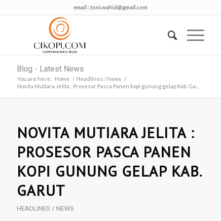
email :
toni.wahid@gmail.com
Blog - Latest News
You are here:
Home
/
Headlines / News
/
Novita Mutiara Jelita : Prosesor Pasca Panen kopi gunung gelap Kab. Ga...
NOVITA MUTIARA JELITA :
PROSESOR PASCA PANEN
KOPI GUNUNG GELAP KAB.
GARUT
HEADLINES / NEWS