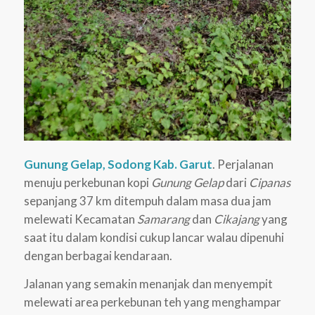
Gunung Gelap, Sodong Kab. Garut
. Perjalanan
menuju perkebunan kopi
Gunung Gelap
dari
Cipanas
sepanjang 37 km ditempuh dalam masa dua jam
melewati Kecamatan
Samarang
dan
Cikajang
yang
saat itu dalam kondisi cukup lancar walau dipenuhi
dengan berbagai kendaraan.
Jalanan yang semakin menanjak dan menyempit
melewati area perkebunan teh yang menghampar