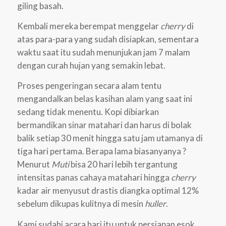
giling basah.
Kembali mereka berempat menggelar
cherry
di
atas para-para yang sudah disiapkan, sementara
waktu saat itu sudah menunjukan jam 7 malam
dengan curah hujan yang semakin lebat.
Proses pengeringan secara alam tentu
mengandalkan belas kasihan alam yang saat ini
sedang tidak menentu. Kopi dibiarkan
bermandikan sinar matahari dan harus di bolak
balik setiap 30 menit hingga satu jam utamanya di
tiga hari pertama. Berapa lama biasanyanya ?
Menurut
Muti
bisa 20 hari lebih tergantung
intensitas panas cahaya matahari hingga
cherry
kadar air menyusut drastis diangka optimal 12%
sebelum dikupas kulitnya di mesin
huller
.
Kami sudahi acara hari itu untuk persiapan esok