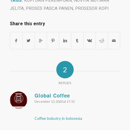
TAGS:
KOPI DAN PEREMPUAN
,
NOVITA MUTIARA
JELITA
,
PROSES PASCA PANEN
,
PROSESOR KOPI
Share this entry
2
REPLIES
Global Coffee
December 12, 2020 at 17:52
says:
Coffee Industry in Indonesia