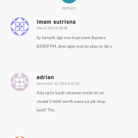
REPLIES
imam sutrisna
May 4, 2015 at 08:08
says:
Sy tertarik dgn msn kopi merk Bazzera
B2009 PM, dmn agen msn ini atau no tlp y
adrian
December 23, 2014 at 21:05
says:
Ada yg bs kasih rekomen mesin ini sm
vivaldi 2 lebih worth mana ya utk shop
kecil? Thx