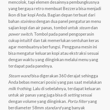
mencolok, tapi elemen desainnya pembungkusnya
yang bergaya retro membuat Bezzera bisa menjadi
ikon di bar kopi Anda. Bagian depan terbuat dari
bahan
stainless
dengan dua panel pengaturan menu
sajian kopi dan air panas, tombol untuk
steam
dan
power switch
. Tombol pada panel pengoperasin
cukup intuitif dan tak memerlukan sentuhan keras
agar membuatnya berfungsi. Pengguna mesin ini
bisa mengatur keluaran kopi atau ekstraksi sesuai
dengan waktu yang diinginkan melalui menu yang
terdapat pada panelnya.
Steam wand
bisa digerakan 360 derajat sehingga
Anda bebas mencari posisi yang pas saat melalukan
milk frothing
. Lalu di sebelahnya, terdapat keluaran
untuk air panas yang juga bisa di
setting
sesuai
dengan volume yang diinginkan.
Porta filter
yang
berdiameter 58mm
standard
yang banyak