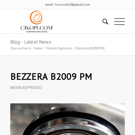
email :
toni.wahid@gmail.com
Blog - Latest News
You are here:
Home
/
Mesin Espresso
/
Bezzera B2009 PM
BEZZERA B2009 PM
MESIN ESPRESSO