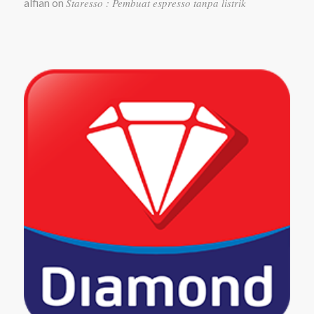
Staresso : Pembuat espresso tanpa listrik
alfian
on