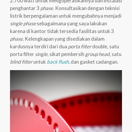
2.700 watt untuk mengoperasikannya dan instalasi
penghantar 3
phase.
Konsultasikan dengan teknisi
listrik berpengalaman untuk mengubahnya menjadi
single phase
sebagaimana yang saya lakukan
karena di kantor tidak tersedia fasilitas untuk 3
phase.
Kelengkapan yang disediakan dalam
kardusnya terdiri dari dua
porta filter
double, satu
porta filter
single
, sikat pembersih
group head
, satu
blind filter
untuk
back flush
, dan gasket cadangan.