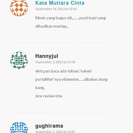
Kata Mutiara Cinta
September 14, 2013 at 05:45
says:
Mesin yang bagus nih,,,, ,, pasti kopi yang
dihasilkan mantap,,
Hannyjul
September 2, 2013 at 10:56
says:
ehm,pas baca ada tulisan,”naked
portafilter”nya vibiemme……dibahas dong
kang..
nice review btw
gughirama
September 2, 2013 at 10:47
says: