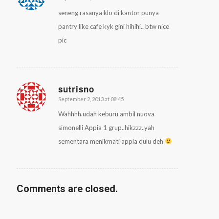
seneng rasanya klo di kantor punya
pantry like cafe kyk gini hihihi.. btw nice
pic
sutrisno
September 2, 2013 at 08:45
says:
Wahhhh.udah keburu ambil nuova
simonelli Appia 1 grup..hikzzz..yah
sementara menikmati appia dulu deh
Comments are closed.