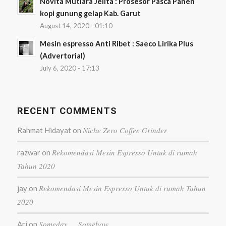
Novita Mutiara Jelita : Prosesor Pasca Panen
kopi gunung gelap Kab. Garut
August 14, 2020 - 01:10
Mesin espresso Anti Ribet : Saeco Lirika Plus
(Advertorial)
July 6, 2020 - 17:13
RECENT COMMENTS
Niche Zero Coffee Grinder
Rahmat Hidayat
on
Rekomendasi Mesin Espresso Untuk di rumah
razwar
on
Tahun 2020
Rekomendasi Mesin Espresso Untuk di rumah Tahun
jay
on
2020
Someday … Somehow
Ari
on