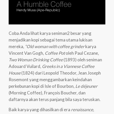
Coba Anda lihat karya seniman2 besar yang
menjadikan kopi sebagai tema utama lukisan
mereka,
“Old woman with coffee grinder
karya
Vincent Van Gogh,
Coffee Pot
oleh Paul Cezane,
Two Woman Drinking Coffee
(1893) oleh seniman
Adouard Vuilard,
Greeks in a Viannese Coffee
House
(1824) dari Leopold Theodor, Jean Joseph
Rosemont yang menggambarkan keindahan
perkebunan kopi di Isle of Bourbon,
Le déjeuner
(Morning Coffee), François Boucher, dan
daftarnya akan terus panjang bila saya teruskan.
Baik karya yang dihasilkan di era
renaissance,