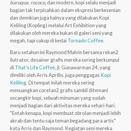
baroque, rococo
, dan modern, kopi selalu menjadi
bagian tak terpisahkan dalam ekspresi berkesenian
dan demikian juga halnya yang dilakukan Kopi
Keliling (Kopling) melalui Art Exhibition yang
dilakukan oleh mereka bukan di galeri seni yang
megah, tapi cukup di kedai
Tornado Coffee
.
Baru setahun ini Raymond Malvin bersama rekan2
ilutrator, desainer grafis mereka sering berkumpul
di
That’s Life Coffee
, jl. Gunawarman 24, yang
dimiliki oleh Arris Aprillo, juga penggagas
Kopi
Keliling
. Di tempat inilah mereka sering
menuangkan coretan2 grafis sambil ditemani
secangkir kopi, sebuah minuman yang sudah
menjadi bagian dari aktivitas mereka sehari-hari.
“Entah kenapa, kopi membuat obrolan menjadi lebih
akrab dan tentu saja teman begadang para artis”
kata Arris dan Raymond. Kegiatan seni mereka