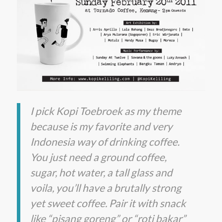
I pick Kopi Toebroek as my theme
because is my favorite and very
Indonesia way of drinking coffee.
You just need a ground coffee,
sugar, hot water, a tall glass and
voila, you’ll have a brutally strong
yet sweet coffee. Pair it with snack
like “pisang goreng” or “roti bakar”