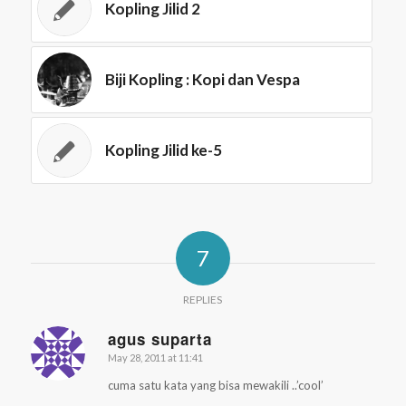
Kopling Jilid 2
Biji Kopling : Kopi dan Vespa
Kopling Jilid ke-5
7
REPLIES
agus suparta
May 28, 2011 at 11:41
says:
cuma satu kata yang bisa mewakili ..’cool’