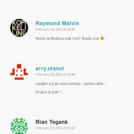
Raymond Malvin
February 25, 2011 at 18:44
says:
Keren artikelnya pak toni! thank you
arry.etanol
February 23, 2011 at 23:49
says:
cangkir e pak toni mantap .. jumbo abis ..
isi apa tu pak ?
Rian Tegank
February 23, 2011 at 19:23
says: