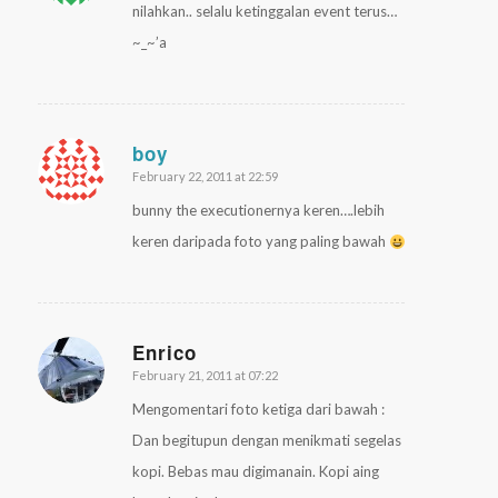
nilahkan.. selalu ketinggalan event terus…
~_~’a
boy
February 22, 2011 at 22:59
says:
bunny the executionernya keren….lebih
keren daripada foto yang paling bawah
Enrico
February 21, 2011 at 07:22
says:
Mengomentari foto ketiga dari bawah :
Dan begitupun dengan menikmati segelas
kopi. Bebas mau digimanain. Kopi aing