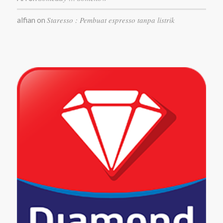
Staresso : Pembuat espresso tanpa listrik
alfian
on