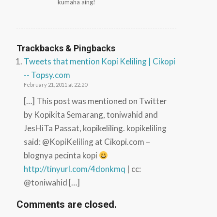
kumaha aing!
Trackbacks & Pingbacks
Tweets that mention Kopi Keliling | Cikopi
-- Topsy.com
February 21, 2011 at 22:20
[…] This post was mentioned on Twitter
by Kopikita Semarang, toniwahid and
JesHiTa Passat, kopikeliling. kopikeliling
said: @KopiKeliling at Cikopi.com –
blognya pecinta kopi
http://tinyurl.com/4donkmq
| cc:
@toniwahid […]
Comments are closed.