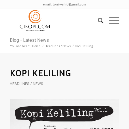
email :
toni.wahid@gmail.com
Blog - Latest News
You are here:
Home
/
Headlines / News
/
Kopi Keliling
says:
KOPI KELILING
HEADLINES / NEWS