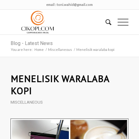
email :
toni.wahid@gmail.com
Blog - Latest News
You are here:
Home
/
Miscellaneous
/
Menelisik waralaba kopi
MENELISIK WARALABA
KOPI
MISCELLANEOUS