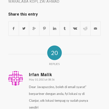
WARALABA KOPI
,
ZAI AHMAD
Share this entry
20
REPLIES
Irfan Malik
May 10, 2015 at 08:56
says:
Dear Javapuccino, boleh di email syarat”
berpartner dengan anda, fyi lokasi sy di
Cianjur, utk lokasi tempag sy sudah punya
sendiri