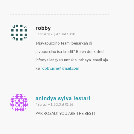
robby
February 20, 2013 at 10:20
says:
@javapuccino team :benarkah di
javapuccino isa kredit? Boleh donx detil
infonya lengkap untuk surabaya. email aja
ke
robby.ism@gmail.com
anindya sylva lestari
February 1, 2013 at 01:26
says:
PAK ROSADI YOU ARE THE BEST!