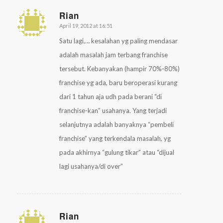
Rian
April 19, 2012 at 16:51
says:
Satu lagi,… kesalahan yg paling mendasar
adalah masalah jam terbang franchise
tersebut. Kebanyakan (hampir 70%-80%)
franchise yg ada, baru beroperasi kurang
dari 1 tahun aja udh pada berani “di
franchise-kan” usahanya. Yang terjadi
selanjutnya adalah banyaknya “pembeli
franchise” yang terkendala masalah, yg
pada akhirnya “gulung tikar” atau “dijual
lagi usahanya/di over”
Rian