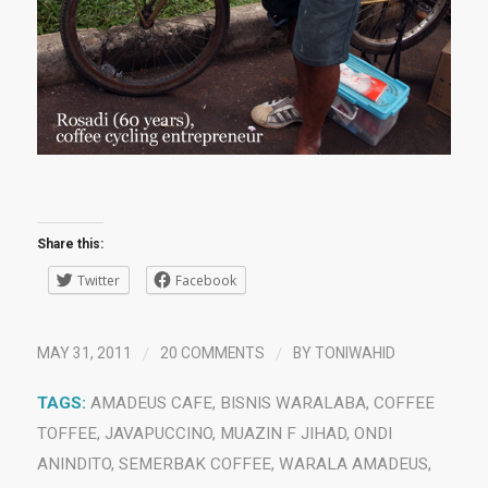
Share this:
Twitter
Facebook
/
/
MAY 31, 2011
20 COMMENTS
BY
TONIWAHID
TAGS:
AMADEUS CAFE
,
BISNIS WARALABA
,
COFFEE
TOFFEE
,
JAVAPUCCINO
,
MUAZIN F JIHAD
,
ONDI
ANINDITO
,
SEMERBAK COFFEE
,
WARALA AMADEUS
,