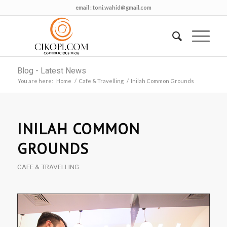
email :
toni.wahid@gmail.com
Blog - Latest News
You are here:
Home
/
Cafe & Travelling
/
Inilah Common Grounds
INILAH COMMON
GROUNDS
CAFE & TRAVELLING