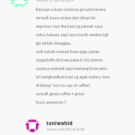
January 19, 2015 at 18:39
says:
Barusan cobain common ground karena
tertarik baca review dari cikopi ini..
espresso-nya the best yg pernah saya
coba..hahaaa..tapi saya masih newbie bgt
jgn terlalu dianggep..
tadi cobain manual brew juga..pesen
yirgachaffe di brew pake H-60..hmmm
rasanya menarik tapi memang brew jenis
ini menghasilkan kopi yg agak watery, bisa
di bilang “not my cup of coffee”..
overall..great coffee + great
food..awesome.!!
toniwahid
January 20, 2015 at 23:04
says: