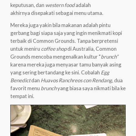
keputusan, dan
western food
adalah
akhirnya disepakati sebagai menu utama.
Mereka juga yakin bila makanan adalah pintu
gerbang bagi siapa saja yang ingin menikmati kopi
terbaik di Common Grounds. Tanpa berpretensi
untuk meniru
coffee shop
di Australia, Common
Grounds mencoba mengenalkan kultur “
brunch”
karena mereka juga menyasar tamu banyak asing
yang sering bertandang ke sini. Cobalah
Egg
Benedict
dan
Huavos Ranchreos con Rendang
, dua
favorit menu
brunch
yang biasa saya nikmati bila ke
tempat ini.