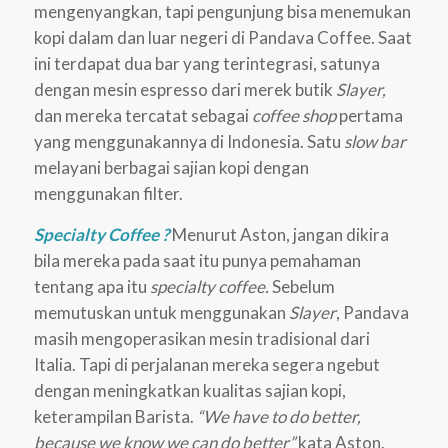
mengenyangkan, tapi pengunjung bisa menemukan
kopi dalam dan luar negeri di Pandava Coffee. Saat
ini terdapat dua bar yang terintegrasi, satunya
dengan mesin espresso dari merek butik
Slayer,
dan mereka tercatat sebagai
coffee shop
pertama
yang menggunakannya di Indonesia. Satu
slow bar
melayani berbagai sajian kopi dengan
menggunakan filter.
Specialty Coffee ?
Menurut Aston, jangan dikira
bila mereka pada saat itu punya pemahaman
tentang apa itu
specialty coffee.
Sebelum
memutuskan untuk menggunakan
Slayer
, Pandava
masih mengoperasikan mesin tradisional dari
Italia. Tapi di perjalanan mereka segera ngebut
dengan meningkatkan kualitas sajian kopi,
keterampilan Barista.
“We have to do better,
because we know we can do better”
kata Aston.