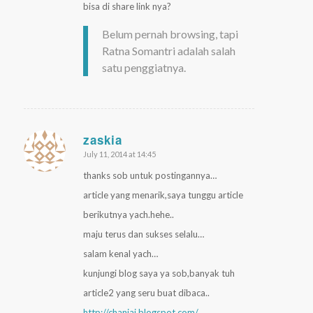
bisa di share link nya?
Belum pernah browsing, tapi
Ratna Somantri adalah salah
satu penggiatnya.
zaskia
July 11, 2014 at 14:45
says:
thanks sob untuk postingannya…
article yang menarik,saya tunggu article
berikutnya yach.hehe..
maju terus dan sukses selalu…
salam kenal yach…
kunjungi blog saya ya sob,banyak tuh
article2 yang seru buat dibaca..
http://chaniaj.blogspot.com/