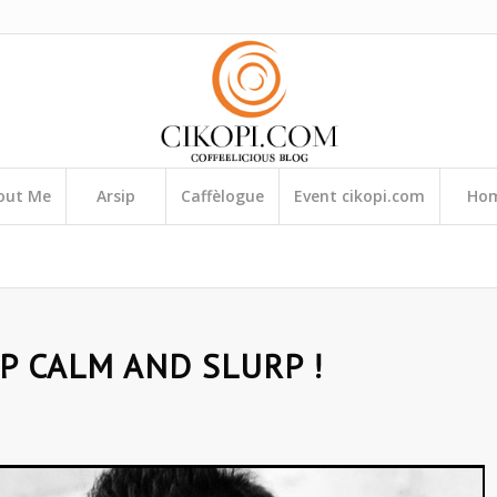
out Me
Arsip
Caffèlogue
Event cikopi.com
Ho
EP CALM AND SLURP !