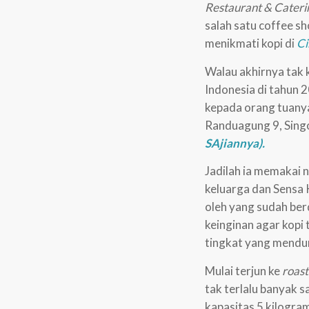
Restaurant & Cater
salah satu coffee s
menikmati kopi di
Ci
Walau akhirnya tak
Indonesia di tahun 
kepada orang tuanya
Randuagung 9, Sing
SAjiannya).
Jadilah ia memakai
keluarga dan Sensa K
oleh yang sudah berd
keinginan agar kopi 
tingkat yang mendu
Mulai terjun ke
roas
tak terlalu banyak 
kapasitas 5 kilogra