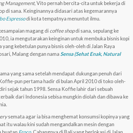
ing Management
, Vito pernah bercita-cita untuk bekerja di
hop di sana. Keinginannya didasari atas kegemarannya
bo Espresso
di kota tempatnya menuntut ilmu.
 kesampaian magang di
coffee shop
di sana, sepulang ke
2010, ia mengutarakan keinginan untuk membuka bisnis kopi
 yang kebetulan punya bisnis oleh-oleh di Jalan Raya
osari, Malang dengan nama
Sensa (Sehat Enak, Natural
 nama yang sama setelah mendapat dukungan penuh dari
offie-pun pertama hadir di bulan April 2010 di toko oleh-
iri sejak tahun 1998. Sensa Koffie lahir dari sebuah
terbaik dari Indonesia sebisa mungkin diolah dan dibawa ke
nia.
tery
semata agar ia bisa menghemat konsumsi kopinya yang
saat itu walau kini sudah mengandalkan mesin dengan
m buatan
Froco.
Cabangnya di Bali yang berlokasi di Jalan