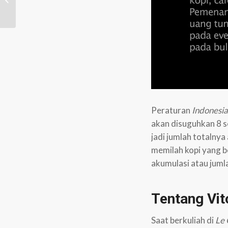
Latte Art Competition
Peraturan
Indonesia
akan disuguhkan 8 se
jadi jumlah totalny
memilah kopi yang 
akumulasi atau juml
Tentang Vit
Saat berkuliah di
Le 