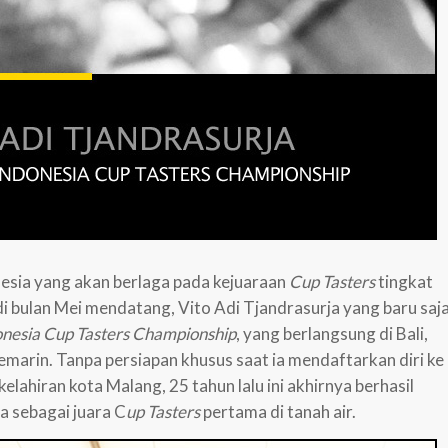
onesia yang akan berlaga pada kejuaraan
Cup Tasters
tingkat
di bulan Mei mendatang, Vito Adi Tjandrasurja yang baru saj
onesia Cup Tasters Championship
, yang berlangsung di Bali,
emarin. Tanpa persiapan khusus saat ia mendaftarkan diri ke
g kelahiran kota Malang, 25 tahun lalu ini akhirnya berhasil
 sebagai juara C
up Tasters
pertama di tanah air.