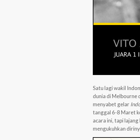
Satu lagi wakil Ind
dunia di Melbourne 
menyabet gelar
Ind
tanggal 6-8 Maret k
acara ini, tapi lajan
mengukuhkan dirinya