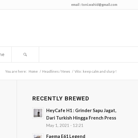
email :
toni.wahid@gmail.com
me
You are here:
Home
/
Headlines / News
/
Vito : keep calm and slurp !
RECENTLY BREWED
HeyCafe H1 : Grinder Sapu Jagat,
Dari Turkish Hingga French Press
May 1, 2021 - 12:21
Faema E61 Legend