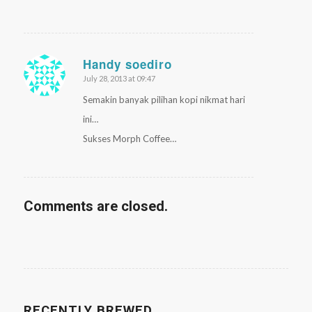
Handy soediro
July 28, 2013 at 09:47
says:
Semakin banyak pilihan kopi nikmat hari
ini…
Sukses Morph Coffee…
Comments are closed.
RECENTLY BREWED