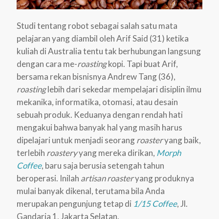
Studi tentang robot sebagai salah satu mata
pelajaran yang diambil oleh Arif Said (31) ketika
kuliah di Australia tentu tak berhubungan langsung
dengan cara me-
roasting
kopi. Tapi buat Arif,
bersama rekan bisnisnya Andrew Tang (36),
roasting
lebih dari sekedar mempelajari disiplin ilmu
mekanika, informatika, otomasi, atau desain
sebuah produk. Keduanya dengan rendah hati
mengakui bahwa banyak hal yang masih harus
dipelajari untuk menjadi seorang
roaster
yang baik,
terlebih
roastery
yang mereka dirikan,
Morph
Coffee
, baru saja berusia setengah tahun
beroperasi. Inilah
artisan roaster
yang produknya
mulai banyak dikenal, terutama bila Anda
merupakan pengunjung tetap di
1/15 Coffee
, Jl.
Gandaria 1, Jakarta Selatan.