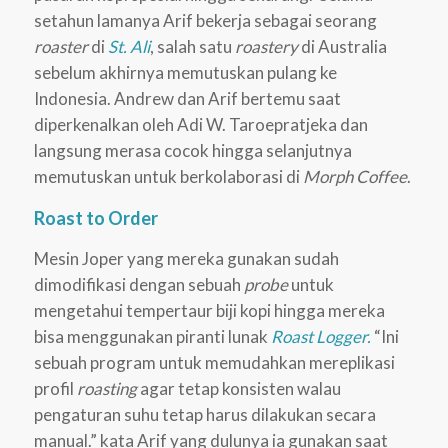
setahun lamanya Arif bekerja sebagai seorang
roaster
di
St. Ali
, salah satu
roastery
di Australia
sebelum akhirnya memutuskan pulang ke
Indonesia. Andrew dan Arif bertemu saat
diperkenalkan oleh Adi W. Taroepratjeka dan
langsung merasa cocok hingga selanjutnya
memutuskan untuk berkolaborasi di
Morph Coffee
.
Roast to Order
Mesin Joper yang mereka gunakan sudah
dimodifikasi dengan sebuah
probe
untuk
mengetahui tempertaur biji kopi hingga mereka
bisa menggunakan piranti lunak
Roast Logger.
“Ini
sebuah program untuk memudahkan mereplikasi
profil
roasting
agar tetap konsisten walau
pengaturan suhu tetap harus dilakukan secara
manual.” kata Arif yang dulunya ia gunakan saat