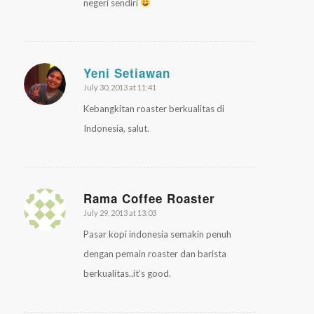
negeri sendiri
Yeni Setiawan
July 30, 2013 at 11:41
says:
Kebangkitan roaster berkualitas di
Indonesia, salut.
Rama Coffee Roaster
July 29, 2013 at 13:03
says:
Pasar kopi indonesia semakin penuh
dengan pemain roaster dan barista
berkualitas..it’s good.