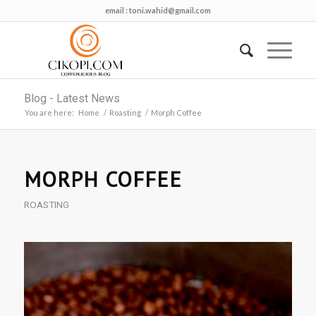
email :
toni.wahid@gmail.com
Blog - Latest News
You are here:
Home
/
Roasting
/
Morph Coffee
MORPH COFFEE
ROASTING