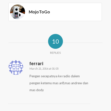
MojoToGo
10
REPLIES
ferrari
March 21, 2016 at 01:05
says:
Pengen secepatnya ke radio dalem
pengen ketemu mas arif,mas andrew dan
mas dody