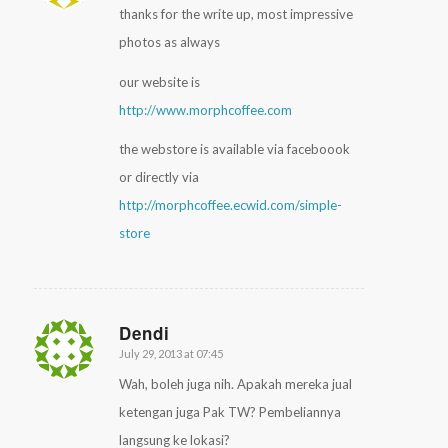
thanks for the write up, most impressive
photos as always
our website is
http://www.morphcoffee.com
the webstore is available via faceboook
or directly via
http://morphcoffee.ecwid.com/simple-
store
Dendi
July 29, 2013 at 07:45
says:
Wah, boleh juga nih. Apakah mereka jual
ketengan juga Pak TW? Pembeliannya
langsung ke lokasi?