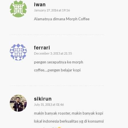
iwan
January 27, 2016 at 19:16
says:
Alamatnya dimana Morph Coffee
ferrari
December 5, 2015 at 21:55
says:
pengen secepatnya ke morph
coffee….pengen belajar kopi
sikirun
July 31, 2013 at 01:46
says:
makin banyak roaster, makin banyak kopi
lokal indonesia berkualitas yg di konsumsi