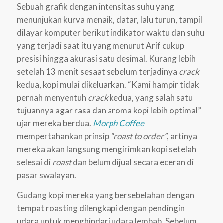
Sebuah grafik dengan intensitas suhu yang
menunjukan kurva menaik, datar, lalu turun, tampil
dilayar komputer berikut indikator waktu dan suhu
yang terjadi saat itu yang menurut Arif cukup
presisi hingga akurasi satu desimal. Kurang lebih
setelah 13 menit sesaat sebelum terjadinya
crack
kedua, kopi mulai dikeluarkan. “Kami hampir tidak
pernah menyentuh
crack
kedua, yang salah satu
tujuannya agar rasa dan aroma kopi lebih optimal”
ujar mereka berdua.
Morph Coffee
mempertahankan prinsip
“roast to order”
, artinya
mereka akan langsung mengirimkan kopi setelah
selesai di
roast
dan belum dijual secara eceran di
pasar swalayan.
Gudang kopi mereka yang bersebelahan dengan
tempat roasting dilengkapi dengan pendingin
udara untuk menghindari udara lembab. Sebelum