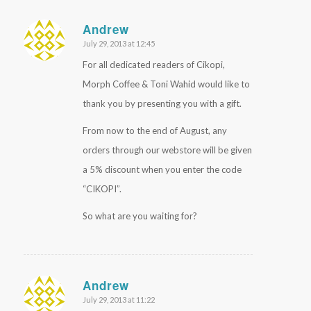
Andrew
July 29, 2013 at 12:45
says:
For all dedicated readers of Cikopi,
Morph Coffee & Toni Wahid would like to
thank you by presenting you with a gift.
From now to the end of August, any
orders through our webstore will be given
a 5% discount when you enter the code
“CIKOPI”.
So what are you waiting for?
Andrew
July 29, 2013 at 11:22
says: