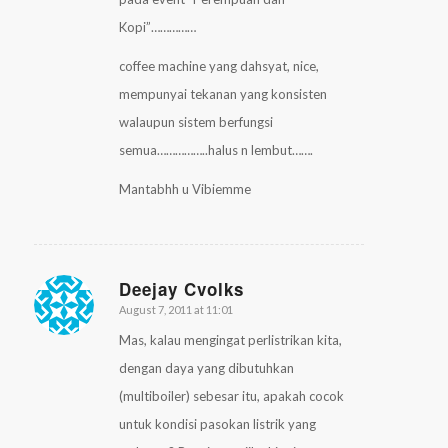
Kopi”……………
coffee machine yang dahsyat, nice,
mempunyai tekanan yang konsisten
walaupun sistem berfungsi
semua……………..halus n lembut…….
Mantabhh u Vibiemme
Deejay Cvolks
August 7, 2011 at 11:01
says:
Mas, kalau mengingat perlistrikan kita,
dengan daya yang dibutuhkan
(multiboiler) sebesar itu, apakah cocok
untuk kondisi pasokan listrik yang