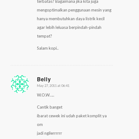
terbatas? Bagaimana jika kita juga
mengoptimalkan penggunaan mesin yang
hanya membutuhkan daya listrik kecil
agar lebih leluasa berpindah-pindah
tempat?
Salam kopi..
Belly
May 27, 2011 at 06:41
says:
W.O.W…..
Cantik banget
ibarat cewek ini udah paket komplit ya
om
jadi ngilerrrrrr