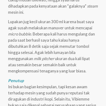
dihadapkan pada kenyataan akan “galaknya”
steam
mesin ini.
Lupakan jug kecil ukuran 300 ml karena buat saya
agak susah melakukan manuver untuk mencapai
micro bubble
. Beberapa kali harus mengulang dan
pada saat berhasil saya tahu kalau hanya
dibutuhkan 8 detik saja sejak memutar tombol
hingga selesai. Agak lebih lumayan bila
menggunakan
milk pitcher
ukuran dua kali lipat
atau semakin besar semakin baik untuk
mengkompensasi tenaganya yang luar biasa.
Penutup
Ini bukan bagian kesimpulan, tapi kesan awam
terhadap mesin yang sudah punya reputasi tak
diragukan di industri kopi. Selain itu, Vibiemme
bukan saja dikenal sebagai perusahaan yang serius