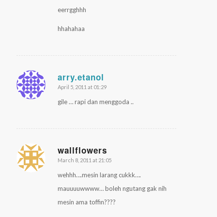
eerrgghhh
hhahahaa
arry.etanol
April 5, 2011 at 01:29
says:
gile … rapi dan menggoda ..
wallflowers
March 8, 2011 at 21:05
says:
wehhh….mesin larang cukkk….
mauuuuwwww… boleh ngutang gak nih
mesin ama toffin????