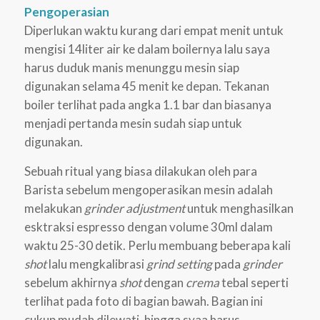
Pengoperasian
Diperlukan waktu kurang dari empat menit untuk
mengisi 14liter air ke dalam boilernya lalu saya
harus duduk manis menunggu mesin siap
digunakan selama 45 menit ke depan. Tekanan
boiler terlihat pada angka 1.1 bar dan biasanya
menjadi pertanda mesin sudah siap untuk
digunakan.
Sebuah ritual yang biasa dilakukan oleh para
Barista sebelum mengoperasikan mesin adalah
melakukan
grinder adjustment
untuk menghasilkan
esktraksi espresso dengan volume 30ml dalam
waktu 25-30 detik. Perlu membuang beberapa kali
shot
lalu mengkalibrasi
grind setting
pada
grinder
sebelum akhirnya
shot
dengan
crema
tebal seperti
terlihat pada foto di bagian bawah. Bagian ini
cukup mudah dilewati, hingga syaa harus