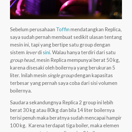
Sebelum perusahaan
Toffin
mendatangkan Replica,
saya sudah pernah membuat sedikit ulasan tentang
mesin ini, tapi yang bertipe satu group dengan
sistem
lever
di
sini
. Walau hanya terdiri dari satu
group head
, mesin Replica mempunyai berat 50 kg,
karena disesaki oleh boilernya yang berukuran 5
liter. Inilah mesin
single group
dengan kapasitas
terbesar yang pernah saya coba dari sisi volumen
boilernya.
Saudara sekandungnya Replica 2 group ini lebih
berat 30 kg atau 80kg dan bila 14 liter boilernya
terisi penuh maka beratnya sudah mencapai hampir
100 kg. Karena terdapat tiga boiler, maka elemen