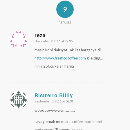
9
REPLIES
reza
November 9, 2011 at 22:35
says:
mesin kopi dahsyat…ak liat harganya di
http://www.freshcocoffee.com
gile cing…
ninja 250cc kalah harga
Ristretto Billiy
September 3, 2011 at 02:31
says:
wooooowwwww………….
saya pernah memakai coffee machine ini
pada event “Perempuan dan