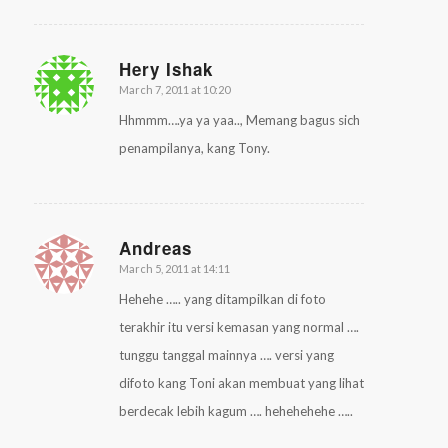
Hery Ishak
March 7, 2011 at 10:20
says:
Hhmmm….ya ya yaa.., Memang bagus sich
penampilanya, kang Tony.
Andreas
March 5, 2011 at 14:11
says:
Hehehe ….. yang ditampilkan di foto
terakhir itu versi kemasan yang normal ….
tunggu tanggal mainnya …. versi yang
difoto kang Toni akan membuat yang lihat
berdecak lebih kagum …. hehehehehe …..