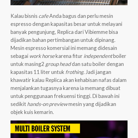
Kalau bisnis
cafe
Anda bagus dan perlu mesin
espresso dengan kapasitas besar untuk melayani
banyak pengunjung, Replica dari Vibiemme bisa
dijadikan bahan pertimbangan untuk dipinang.
Mesin espresso komersial ini memang didesain
sebagai
work horse
karena fitur
independent
boiler
untuk masing2
group head
dan satu boiler dengan
kapasitas 11 liter untuk
frothing
. Jadi jangan
khawatir kalau Replica akan kehabisan nafas dalam
menjalankan tugasnya karena ia memang dibuat
untuk penggunaan frekuensi tinggi. Di bawah ini
sedikit
hands-on preview
mesin yang dijadikan
objek kuis kemarin.