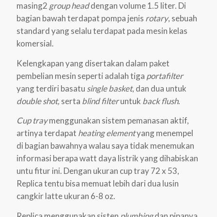
masing2
group head
dengan volume 1.5 liter. Di
bagian bawah terdapat pompa jenis
rotary
, sebuah
standard yang selalu terdapat pada mesin kelas
komersial.
Kelengkapan yang disertakan dalam paket
pembelian mesin seperti adalah tiga
portafilter
yang terdiri basatu
single basket
, dan dua untuk
double shot,
serta
blind filter
untuk
back flush
.
Cup tray
menggunakan sistem pemanasan aktif,
artinya terdapat
heating element
yang menempel
di bagian bawahnya walau saya tidak menemukan
informasi berapa watt daya listrik yang dihabiskan
untu fitur ini. Dengan ukuran cup tray 72 x 53,
Replica tentu bisa memuat lebih dari dua lusin
cangkir latte ukuran 6-8 oz.
Replica menggunakan sisten
plumbing
dan pipanya