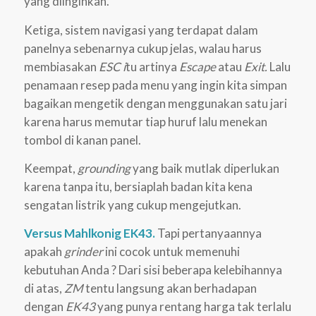
yang diinginkan.
Ketiga, sistem navigasi yang terdapat dalam
panelnya sebenarnya cukup jelas, walau harus
membiasakan
ESC i
tu artinya
Escape
atau
Exit.
Lalu
penamaan resep pada menu yang ingin kita simpan
bagaikan mengetik dengan menggunakan satu jari
karena harus memutar tiap huruf lalu menekan
tombol di kanan panel.
Keempat,
grounding
yang baik mutlak diperlukan
karena tanpa itu, bersiaplah badan kita kena
sengatan listrik yang cukup mengejutkan.
Versus Mahlkonig EK43.
Tapi pertanyaannya
apakah
grinder
ini cocok untuk memenuhi
kebutuhan Anda ? Dari sisi beberapa kelebihannya
di atas,
ZM
tentu langsung akan berhadapan
dengan
EK43
yang punya rentang harga tak terlalu