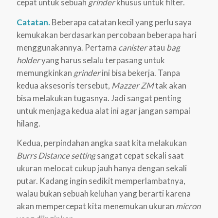
cepat untuk sebuah
grinder
khusus untuk filter.
Catatan.
Beberapa catatan kecil yang perlu saya
kemukakan berdasarkan percobaan beberapa hari
menggunakannya. Pertama
canister
atau
bag
holder
yang harus selalu terpasang untuk
memungkinkan
grinder
ini bisa bekerja. Tanpa
kedua aksesoris tersebut,
Mazzer ZM
tak akan
bisa melakukan tugasnya. Jadi sangat penting
untuk menjaga kedua alat ini agar jangan sampai
hilang.
Kedua, perpindahan angka saat kita melakukan
Burrs Distance setting
sangat cepat sekali saat
ukuran melocat cukup jauh hanya dengan sekali
putar. Kadang ingin sedikit memperlambatnya,
walau bukan sebuah keluhan yang berarti karena
akan mempercepat kita menemukan ukuran
micron