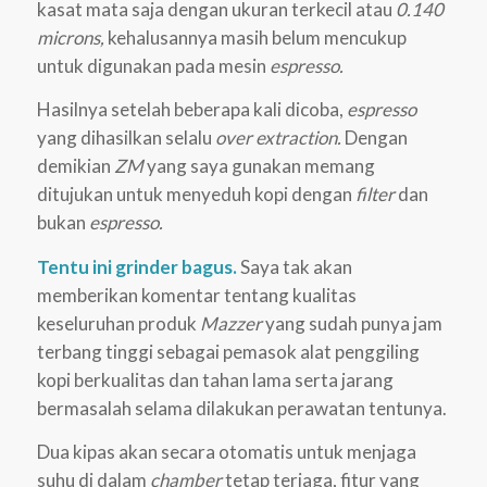
kasat mata saja dengan ukuran terkecil atau
0.140
microns,
kehalusannya masih belum mencukup
untuk digunakan pada mesin
espresso.
Hasilnya setelah beberapa kali dicoba,
espresso
yang dihasilkan selalu
over extraction.
Dengan
demikian
ZM
yang saya gunakan memang
ditujukan untuk menyeduh kopi dengan
filter
dan
bukan
espresso.
Tentu ini grinder bagus.
Saya tak akan
memberikan komentar tentang kualitas
keseluruhan produk
Mazzer
yang sudah punya jam
terbang tinggi sebagai pemasok alat penggiling
kopi berkualitas dan tahan lama serta jarang
bermasalah selama dilakukan perawatan tentunya.
Dua kipas akan secara otomatis untuk menjaga
suhu di dalam
chamber
tetap terjaga, fitur yang