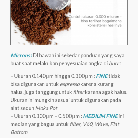
Microns
:
DI bawah ini sekedar panduan yang saya
buat saat melakukan penyesuaian angka di
burr
:
– Ukuran 0.140μm hingga 0.300μm :
FINE
tidak
bisa digunakan untuk
espresso
karena kurang
halus, juga tanggung untuk
filter
karena agak halus.
Ukuran ini mungkin sesuai untuk digunakan pada
alat seduh
Moka Pot
– Ukuran 0.300μm – 0.500μm :
MEDIUM FINE
ini
median yang bagus untuk
filter,
V60, Wave, Flat
Bottom