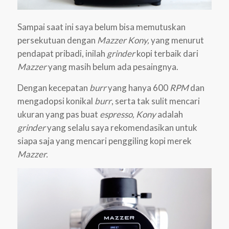
Sampai saat ini saya belum bisa memutuskan
persekutuan dengan
Mazzer Kony,
yang menurut
pendapat pribadi, inilah
grinder
kopi terbaik dari
Mazzer
yang masih belum ada pesaingnya.
Dengan kecepatan
burr
yang hanya 600
RPM
dan
mengadopsi konikal
burr
, serta tak sulit mencari
ukuran yang pas buat
espresso,
Kony
adalah
grinder
yang selalu saya rekomendasikan untuk
siapa saja yang mencari penggiling kopi merek
Mazzer.