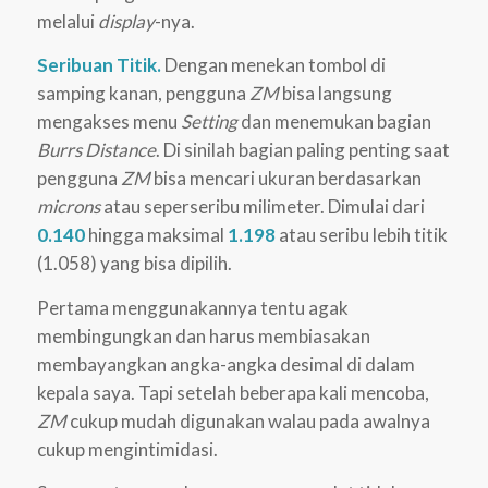
melalui
display
-nya.
Seribuan Titik.
Dengan menekan tombol di
samping kanan, pengguna
ZM
bisa langsung
mengakses menu
Setting
dan menemukan bagian
Burrs Distance
. Di sinilah bagian paling penting saat
pengguna
ZM
bisa mencari ukuran berdasarkan
microns
atau seperseribu milimeter. Dimulai dari
0.140
hingga maksimal
1.198
atau seribu lebih titik
(1.058) yang bisa dipilih.
Pertama menggunakannya tentu agak
membingungkan dan harus membiasakan
membayangkan angka-angka desimal di dalam
kepala saya. Tapi setelah beberapa kali mencoba,
ZM
cukup mudah digunakan walau pada awalnya
cukup mengintimidasi.