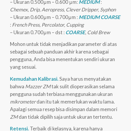
– Ukuran 0.500μm – 0.600 μm:
MEDIUM
:
Chemex, Drip, Aeropress, Clever Dripper, Syphon
– Ukuran 0.600μm – 0.700μm :
MEDIUM COARSE
:
French Press, Percolator, Cupping
– Ukuran 0.700μm – dst :
COARSE
,
Cold Brew
Mohon untuk tidak menjadikan parameter di atas
sebagai sebuah panduan akhir karena sebagai
pengguna, Anda bisa menentukan sendiri ukuran
yang sesuai.
Kemudahan Kalibrasi.
Saya harus menyatakan
bahwa
Mazzer ZM
tak sulit dioperasikan selama
pengguna sudah terbiasa menggunakan ukuran
mikrometer
dan itu tak memerlukan waktu lama.
Apalagi semua resep bisa disimpan dalam memori
ZM
dan tidak dipilih saja untuk ukuran tertentu.
Retensi.
Terbaik di kelasnya, karena hanya