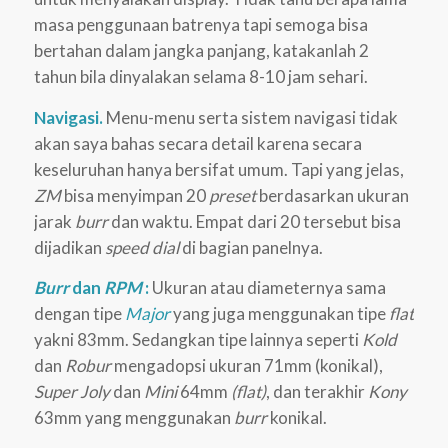
masa penggunaan batrenya tapi semoga bisa
bertahan dalam jangka panjang, katakanlah 2
tahun bila dinyalakan selama 8-10 jam sehari.
Navigasi.
Menu-menu serta sistem navigasi tidak
akan saya bahas secara detail karena secara
keseluruhan hanya bersifat umum. Tapi yang jelas,
ZM
bisa menyimpan 20
preset
berdasarkan ukuran
jarak
burr
dan waktu. Empat dari 20 tersebut bisa
dijadikan
speed dial
di bagian panelnya.
Burr
dan
RPM
:
Ukuran atau diameternya sama
dengan tipe
Major
yang juga menggunakan tipe
flat
yakni 83mm. Sedangkan tipe lainnya seperti
Kold
dan
Robur
mengadopsi ukuran 71mm (konikal),
Super Joly
dan
Mini
64mm
(flat)
, dan terakhir
Kony
63mm yang menggunakan
burr
konikal.