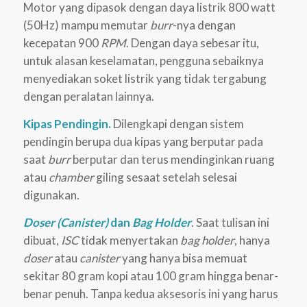
Motor yang dipasok dengan daya listrik 800 watt
(50Hz) mampu memutar
burr
-nya dengan
kecepatan 900
RPM
. Dengan daya sebesar itu,
untuk alasan keselamatan, pengguna sebaiknya
menyediakan soket listrik yang tidak tergabung
dengan peralatan lainnya.
Kipas Pendingin.
Dilengkapi dengan sistem
pendingin berupa dua kipas yang berputar pada
saat
burr
berputar dan terus mendinginkan ruang
atau
chamber
giling sesaat setelah selesai
digunakan.
Doser (Canister)
dan
Bag Holder
. Saat tulisan ini
dibuat,
ISC
tidak menyertakan
bag holder
, hanya
doser
atau
canister
yang hanya bisa memuat
sekitar 80 gram kopi atau 100 gram hingga benar-
benar penuh. Tanpa kedua aksesoris ini yang harus