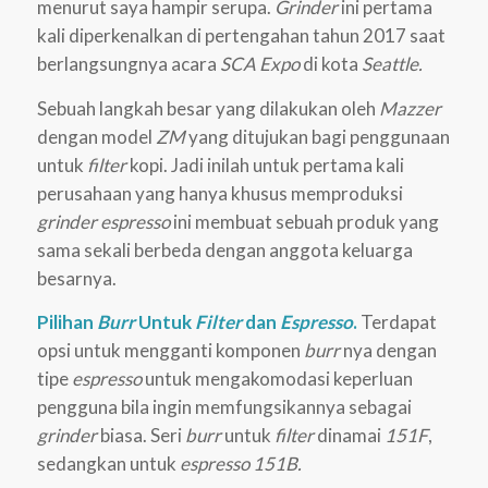
menurut saya hampir serupa.
Grinder
ini pertama
kali diperkenalkan di pertengahan tahun 2017 saat
berlangsungnya acara
SCA Expo
di kota
Seattle.
Sebuah langkah besar yang dilakukan oleh
Mazzer
dengan model
ZM
yang ditujukan bagi penggunaan
untuk
filter
kopi. Jadi inilah untuk pertama kali
perusahaan yang hanya khusus memproduksi
grinder espresso
ini membuat sebuah produk yang
sama sekali berbeda dengan anggota keluarga
besarnya.
Pilihan
Burr
Untuk
Filter
dan
Espresso
.
Terdapat
opsi untuk mengganti komponen
burr
nya dengan
tipe
espresso
untuk mengakomodasi keperluan
pengguna bila ingin memfungsikannya sebagai
grinder
biasa. Seri
burr
untuk
filter
dinamai
151F
,
sedangkan untuk
espresso
151B.