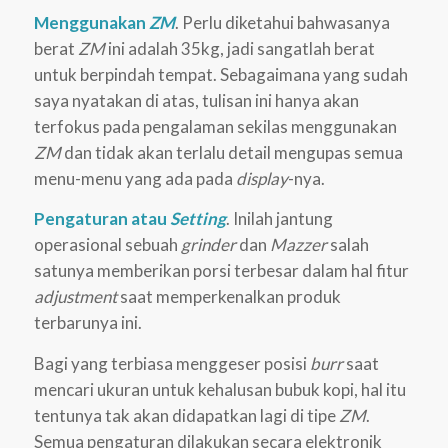
Menggunakan
ZM
. Perlu diketahui bahwasanya
berat
ZM
ini adalah 35kg, jadi sangatlah berat
untuk berpindah tempat. Sebagaimana yang sudah
saya nyatakan di atas, tulisan ini hanya akan
terfokus pada pengalaman sekilas menggunakan
ZM
dan tidak akan terlalu detail mengupas semua
menu-menu yang ada pada
display
-nya.
Pengaturan atau
Setting
. Inilah jantung
operasional sebuah
grinder
dan
Mazzer
salah
satunya memberikan porsi terbesar dalam hal fitur
adjustment
saat memperkenalkan produk
terbarunya ini.
Bagi yang terbiasa menggeser posisi
burr
saat
mencari ukuran untuk kehalusan bubuk kopi, hal itu
tentunya tak akan didapatkan lagi di tipe
ZM
.
Semua pengaturan dilakukan secara elektronik