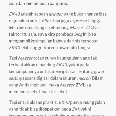
jauh dan kemampuan paripurna.
EK43
adalah sebuah
grinder
yang bukan hanya bisa
digunakan untuk
filter,
tapi juga
espresso
, hingga
lebih berdaya fungsi ketimbang
Mazze
r
ZM.
Dari
faktor itu saja, saya kira pembaca
blog
ini bisa
mengambil kesimpulan bahwa dari sis tersebut
EK43
lebih unggul karena bisa multi fungsi.
Tapi
Mazzer
tetap punya keunggulan yang tak
terbantahkan dibanding
EK43,
yakni pada
kemampuannya untuk menciptakan rentang
grind
setting
secara digital dalam ukuran
micron
. Bila ini
yang Anda inginkan, maka
Mazzer ZM
bisa
memenuhi kebutuhan tersebut.
Tapi untuk alasan praktis,
EK43
punya keunggulan
yang tidak bisa didapatkan pada
ZM,
yakni
kemampuannya untuk sekaligus menjadi
espresso