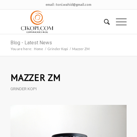
email :
toni.wahid@gmail.com
Blog - Latest News
You are here:
Home
/
Grinder Kopi
/
Mazzer ZM
MAZZER ZM
GRINDER KOPI