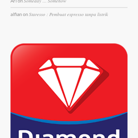
Someday … Somehow
Ari
on
Staresso : Pembuat espresso tanpa listrik
alfian
on