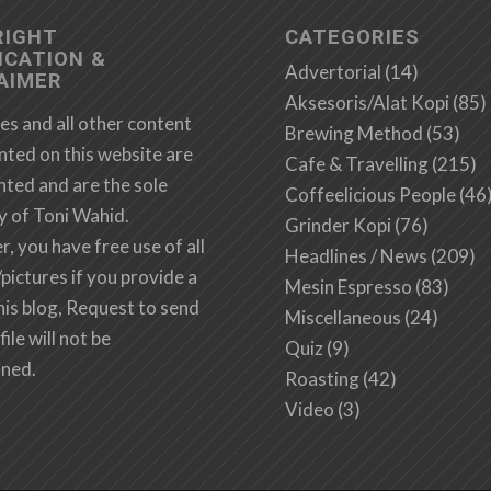
RIGHT
CATEGORIES
ICATION &
Advertorial
(14)
AIMER
Aksesoris/Alat Kopi
(85)
es and all other content
Brewing Method
(53)
nted on this website are
Cafe & Travelling
(215)
hted and are the sole
Coffeelicious People
(46
y of Toni Wahid.
Grinder Kopi
(76)
 you have free use of all
Headlines / News
(209)
/pictures if you provide a
Mesin Espresso
(83)
this blog, Request to send
Miscellaneous
(24)
file will not be
Quiz
(9)
ined.
Roasting
(42)
Video
(3)