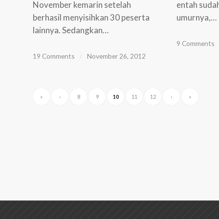
November kemarin setelah
entah suda
berhasil menyisihkan 30 peserta
umurnya,…
lainnya. Sedangkan…
9 Comments
19 Comments
/
November 26, 2012
«
‹
8
9
10
11
12
›
»