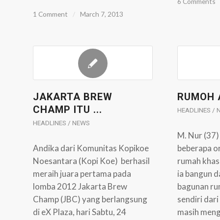
6 Comments
1 Comment
/
March 7, 2013
JAKARTA BREW
RUMOH 
CHAMP ITU ...
HEADLINES /
HEADLINES / NEWS
M. Nur (37
Andika dari Komunitas Kopikoe
beberapa o
Noesantara (Kopi Koe) berhasil
rumah khas
meraih juara pertama pada
ia bangun 
lomba 2012 Jakarta Brew
bagunan rum
Champ (JBC) yang berlangsung
sendiri dar
di eX Plaza, hari Sabtu, 24
masih meng