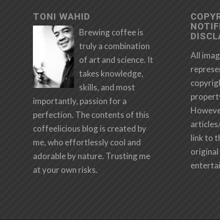
TONI WAHID
COPY
NOTIF
Brewing coffee is
DISCL
truly a combination
All imag
of art and science. It
represe
takes knowledge,
copyrig
skills, and most
propert
importantly, passion for a
However,
perfection. The contents of this
articles
coffeelicious blog is created by
link to 
me, who effortlessly cool and
original 
adorable by nature. Trusting me
enterta
at your own risks.