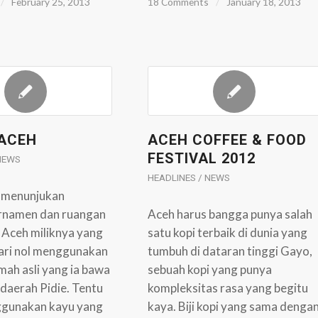
/
February 25, 2013
18 Comments
/
January 18, 2013
ACEH
ACEH COFFEE & FOOD
FESTIVAL 2012
 NEWS
HEADLINES / NEWS
) menunjukan
rnamen dan ruangan
Aceh harus bangga punya salah
 Aceh miliknya yang
satu kopi terbaik di dunia yang
dari nol menggunakan
tumbuh di dataran tinggi Gayo,
ah asli yang ia bawa
sebuah kopi yang punya
i daerah Pidie. Tentu
kompleksitas rasa yang begitu
gunakan kayu yang
kaya. Biji kopi yang sama denga