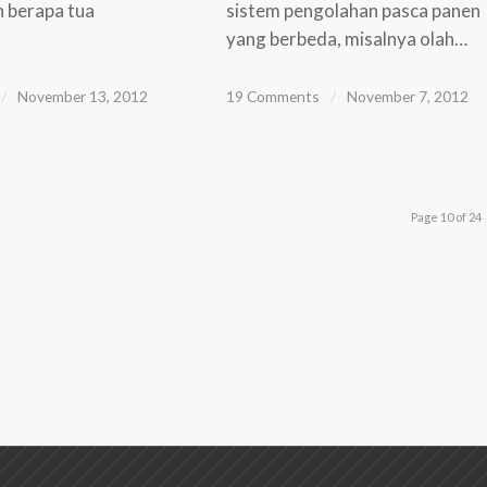
h berapa tua
sistem pengolahan pasca panen
yang berbeda, misalnya olah…
/
November 13, 2012
19 Comments
/
November 7, 2012
Page 10 of 24