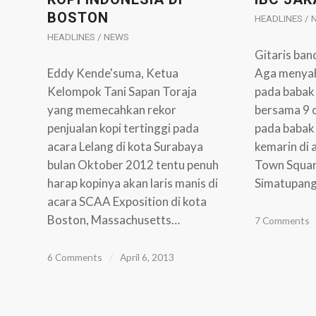
BOSTON
HEADLINES /
HEADLINES / NEWS
Gitaris ba
Eddy Kende'suma, Ketua
Aga menyab
Kelompok Tani Sapan Toraja
pada babak 
yang memecahkan rekor
bersama 9 o
penjualan kopi tertinggi pada
pada babak 
acara Lelang di kota Surabaya
kemarin di 
bulan Oktober 2012 tentu penuh
Town Square
harap kopinya akan laris manis di
Simatupang
acara SCAA Exposition di kota
Boston, Massachusetts…
7 Comments
6 Comments
/
April 6, 2013