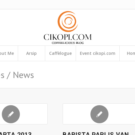
out Me
Arsip
Caffèlogue
Event cikopi.com
Ho
es / News
ARTA 2013
BARISTA PARIJS VAN