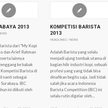
ABAYA 2013
KOMPETISI BARISTA
2013
 NEWS
HEADLINES / NEWS
arista dari "My Kopi
to dan Arief Rahman
Adalah Barista yang selalu
eserta lainnya
menjadi ujung tombak utama di
elenggang ke babak
bagian hilir industri kopi, sebuah
 Kompetisi Barista di
profesi yang yang tidak bisa
il nanti sebagai
dinafikan begitu saja. Jadi tidak
 Surabaya. IBC
salah jika acara Indonesia
un ini diikuti oleh
Barista Competition (IBC) ini
selalu rutin digelar oleh…