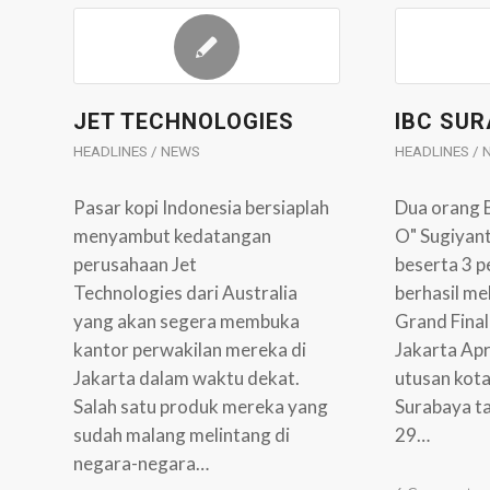
JET TECHNOLOGIES
IBC SUR
HEADLINES / NEWS
HEADLINES /
Pasar kopi Indonesia bersiaplah
Dua orang B
menyambut kedatangan
O" Sugiyan
perusahaan Jet
beserta 3 p
Technologies dari Australia
berhasil m
yang akan segera membuka
Grand Final
kantor perwakilan mereka di
Jakarta Apr
Jakarta dalam waktu dekat.
utusan kota
Salah satu produk mereka yang
Surabaya tah
sudah malang melintang di
29…
negara-negara…