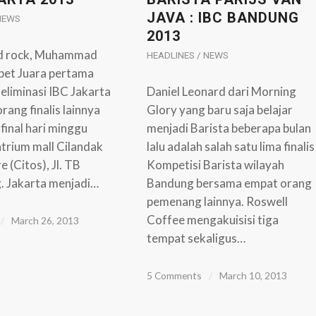
JAVA : IBC BANDUNG
 NEWS
2013
nd rock, Muhammad
HEADLINES / NEWS
et Juara pertama
eliminasi IBC Jakarta
Daniel Leonard dari Morning
rang finalis lainnya
Glory yang baru saja belajar
final hari minggu
menjadi Barista beberapa bulan
atrium mall Cilandak
lalu adalah salah satu lima finalis
 (Citos), Jl. TB
Kompetisi Barista wilayah
. Jakarta menjadi…
Bandung bersama empat orang
pemenang lainnya. Roswell
Coffee mengakuisisi tiga
/
March 26, 2013
tempat sekaligus…
5 Comments
/
March 10, 2013