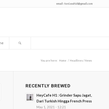
email :
toni.wahid@gmail.com
me
You are here:
Home
/
Headlines / News
RECENTLY BREWED
HeyCafe H1 : Grinder Sapu Jagat,
Dari Turkish Hingga French Press
May 1, 2021 - 12:21