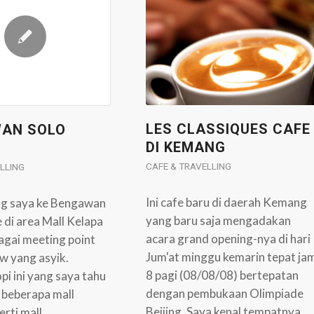
LES CLASSIQUES CAFE
AN SOLO
DI KEMANG
CAFE & TRAVELLING
LLING
Ini cafe baru di daerah Kemang
ng saya ke Bengawan
yang baru saja mengadakan
 di area Mall Kelapa
acara grand opening-nya di hari
agai meeting point
Jum'at minggu kemarin tepat ja
w yang asyik.
8 pagi (08/08/08) bertepatan
i ini yang saya tahu
dengan pembukaan Olimpiade
i beberapa mall
Beijing. Saya kenal tempatnya
erti mall