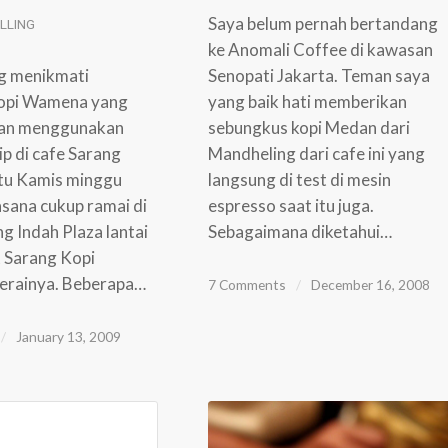
Saya belum pernah bertandang
LLING
ke Anomali Coffee di kawasan
g menikmati
Senopati Jakarta. Teman saya
opi Wamena yang
yang baik hati memberikan
gan menggunakan
sebungkus kopi Medan dari
p di cafe Sarang
Mandheling dari cafe ini yang
itu Kamis minggu
langsung di test di mesin
sana cukup ramai di
espresso saat itu juga.
g Indah Plaza lantai
Sebagaimana diketahui…
t Sarang Kopi
rainya. Beberapa…
7 Comments
/
December 16, 2008
/
January 13, 2009