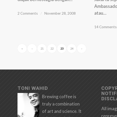
Ambassador,
atau…
2 Comments
/
November 28, 2008
14 Comments
«
‹
21
22
23
24
›
TONI WAHID
COPY
NOTIF
Brewing coffee is
DISCL
truly a combination
All imag
of art and science. It
represe