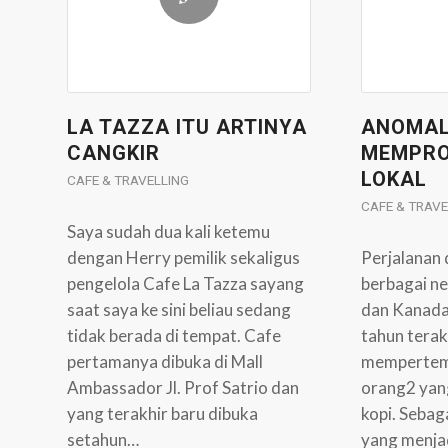
LA TAZZA ITU ARTINYA
ANOMAL
CANGKIR
MEMPRO
LOKAL
CAFE & TRAVELLING
CAFE & TRAVE
Saya sudah dua kali ketemu
dengan Herry pemilik sekaligus
Perjalanan 
pengelola Cafe La Tazza sayang
berbagai ne
saat saya ke sini beliau sedang
dan Kanada
tidak berada di tempat. Cafe
tahun terak
pertamanya dibuka di Mall
mempertem
Ambassador Jl. Prof Satrio dan
orang2 yan
yang terakhir baru dibuka
kopi. Sebag
setahun…
yang menjad