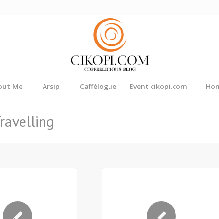
out Me
Arsip
Caffèlogue
Event cikopi.com
Ho
ravelling