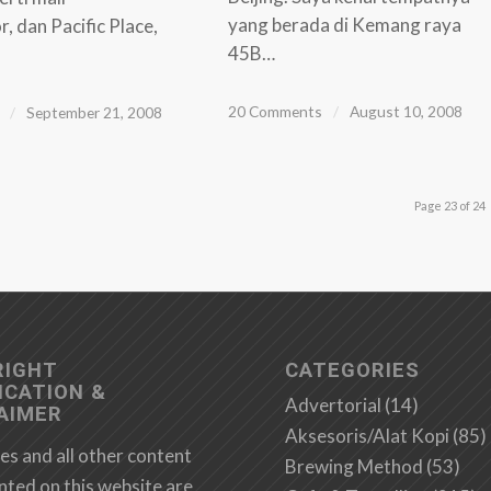
yang berada di Kemang raya
 dan Pacific Place,
45B…
20 Comments
/
August 10, 2008
/
September 21, 2008
Page 23 of 24
RIGHT
CATEGORIES
ICATION &
Advertorial
(14)
AIMER
Aksesoris/Alat Kopi
(85)
es and all other content
Brewing Method
(53)
nted on this website are