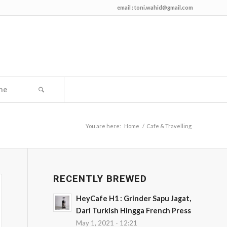
email :
toni.wahid@gmail.com
me
You are here:
Home
/
Cafe & Travelling
RECENTLY BREWED
HeyCafe H1 : Grinder Sapu Jagat,
Dari Turkish Hingga French Press
May 1, 2021 - 12:21