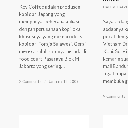
Key Coffee adalah produsen
CAFE & TRAVE
kopi dari Jepang yang
mempunyai beberapa afiliasi
Saya sedan
dengan perusahaan kopi lokal
sedapnya k
khususnya yang memproduksi
pekat den
kopi dari Toraja Sulawesi. Gerai
Vietnam Dri
mereka salah satunya berada di
Kopi. Sore 
food court Pasaraya Blok M
kemarin sua
Jakarta yang sering…
mall Bandun
tiga tempa
membuka ge
2 Comments
/
January 18, 2009
9 Comments