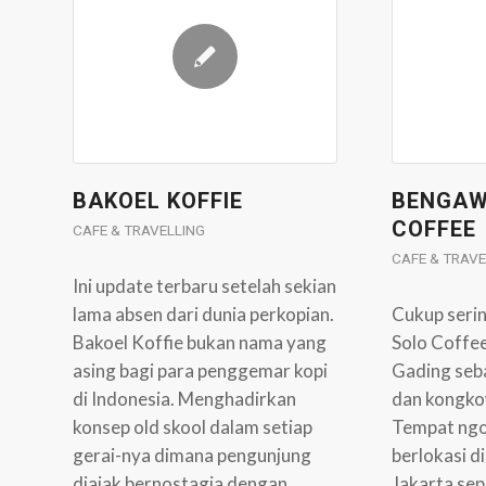
BAKOEL KOFFIE
BENGAW
COFFEE
CAFE & TRAVELLING
CAFE & TRAVE
Ini update terbaru setelah sekian
lama absen dari dunia perkopian.
Cukup seri
Bakoel Koffie bukan nama yang
Solo Coffee
asing bagi para penggemar kopi
Gading seb
di Indonesia. Menghadirkan
dan kongko
konsep old skool dalam setiap
Tempat ngop
gerai-nya dimana pengunjung
berlokasi d
diajak bernostagia dengan…
Jakarta sep