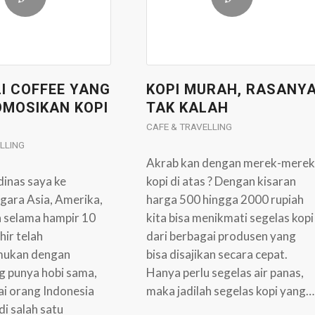
I COFFEE YANG
KOPI MURAH, RASANY
MOSIKAN KOPI
TAK KALAH
CAFE & TRAVELLING
LLING
Akrab kan dengan merek-merek
dinas saya ke
kopi di atas ? Dengan kisaran
gara Asia, Amerika,
harga 500 hingga 2000 rupiah
 selama hampir 10
kita bisa menikmati segelas kopi
hir telah
dari berbagai produsen yang
ukan dengan
bisa disajikan secara cepat.
g punya hobi sama,
Hanya perlu segelas air panas,
ai orang Indonesia
maka jadilah segelas kopi yang…
i salah satu