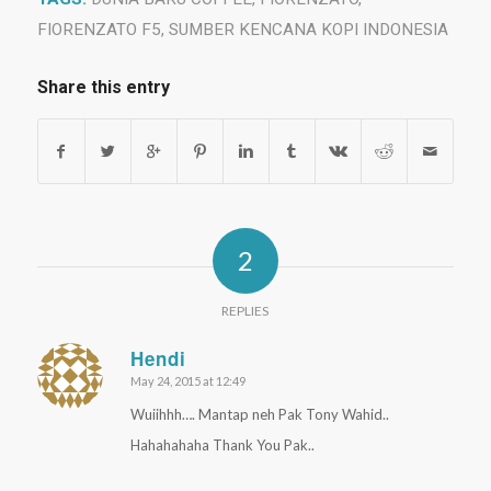
FIORENZATO F5
,
SUMBER KENCANA KOPI INDONESIA
Share this entry
2
REPLIES
Hendi
May 24, 2015 at 12:49
says:
Wuiihhh…. Mantap neh Pak Tony Wahid..
Hahahahaha Thank You Pak..