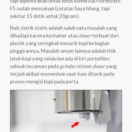
tapi diperkirakan untuk kelas komersial Fiorenzato
F5 sudah mencukupi (catatan Saya hilang, tapi
sekitar 15 detik untuk 20gram).
Nah, listrik statis adalah salah satu masalah yang
dihadapi karena kontainer atau
doser
terbuat dari
plastik yang seringkali menarik kopi ke bagian
pinggirannya. Masalah umum lainnya adalah titik
jatuh kopi yang selalu berada di kiri
portafilter,
sebuah isu umum pada
grinder
sistem
doser
yang
terjadi akibat momentum saat tuas ditarik pada
proses mengisi kopi pada porta.