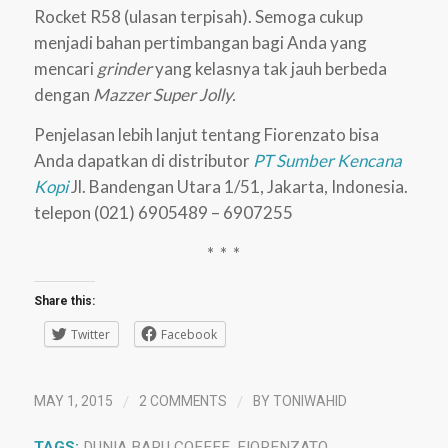
Rocket R58 (ulasan terpisah). Semoga cukup
menjadi bahan pertimbangan bagi Anda yang
mencari
grinder
yang kelasnya tak jauh berbeda
dengan
Mazzer Super Jolly.
Penjelasan lebih lanjut tentang Fiorenzato bisa
Anda dapatkan di distributor
PT Sumber Kencana
Kopi
Jl. Bandengan Utara 1/51, Jakarta, Indonesia.
telepon (021) 6905489 – 6907255
* * *
Share this:
Twitter
Facebook
/
/
MAY 1, 2015
2 COMMENTS
BY
TONIWAHID
TAGS:
DUNIA BARU COFFEE
,
FIORENZATO
,