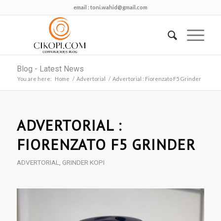
email :
toni.wahid@gmail.com
Blog - Latest News
You are here:
Home
/
Advertorial
/
Advertorial : Fiorenzato F5 Grinder
ADVERTORIAL :
FIORENZATO F5 GRINDER
ADVERTORIAL
,
GRINDER KOPI