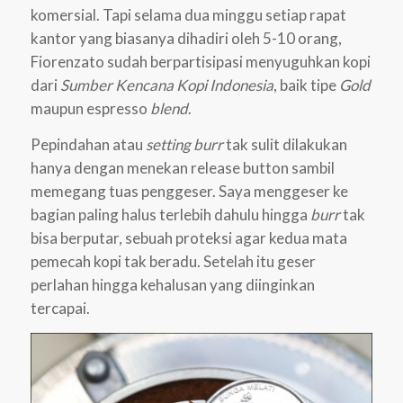
komersial. Tapi selama dua minggu setiap rapat
kantor yang biasanya dihadiri oleh 5-10 orang,
Fiorenzato sudah berpartisipasi menyuguhkan kopi
dari
Sumber Kencana Kopi Indonesia
, baik tipe
Gold
maupun espresso
blend
.
Pepindahan atau
setting burr
tak sulit dilakukan
hanya dengan menekan release button sambil
memegang tuas penggeser. Saya menggeser ke
bagian paling halus terlebih dahulu hingga
burr
tak
bisa berputar, sebuah proteksi agar kedua mata
pemecah kopi tak beradu. Setelah itu geser
perlahan hingga kehalusan yang diinginkan
tercapai.