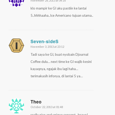
November 26, 2013 at 04:16
says:
klo mampir ke GI aku pastiin ke lantai
5..hhhhaaha..Ice Americano tujuan utama..
Seven-sideS
November 3, 2013 at 23:12
says:
Tadi saya ke GI, buat nyobain Djournal
Coffee dulu… next time ke GI wajib kesini
kayaqnya, ngajak ibu lagi haha…
terimakasih infonya, di lantai 5 ya…
Theo
October 22, 2013 at 01:48
says:
really nice and unique concept.. bravo!