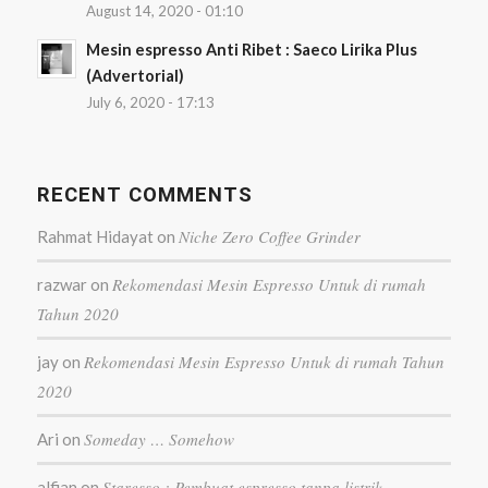
August 14, 2020 - 01:10
Mesin espresso Anti Ribet : Saeco Lirika Plus
(Advertorial)
July 6, 2020 - 17:13
RECENT COMMENTS
Niche Zero Coffee Grinder
Rahmat Hidayat
on
Rekomendasi Mesin Espresso Untuk di rumah
razwar
on
Tahun 2020
Rekomendasi Mesin Espresso Untuk di rumah Tahun
jay
on
2020
Someday … Somehow
Ari
on
Staresso : Pembuat espresso tanpa listrik
alfian
on