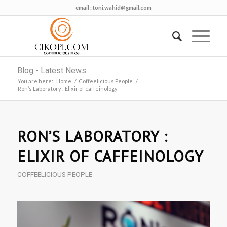
email :
toni.wahid@gmail.com
Blog - Latest News
You are here:
Home
/
Coffeelicious People
/
Ron’s Laboratory : Elixir of caffeinology
RON’S LABORATORY :
ELIXIR OF CAFFEINOLOGY
COFFEELICIOUS PEOPLE