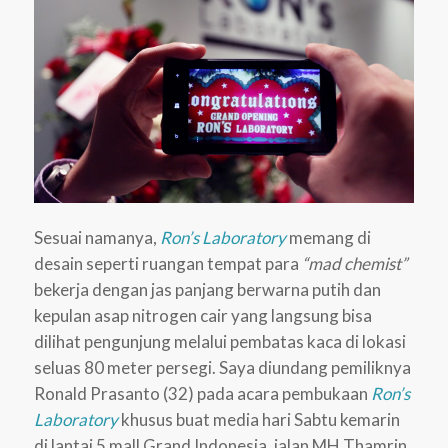
Sesuai namanya,
Ron’s Laboratory
memang di
desain seperti ruangan tempat para
“mad chemist”
bekerja dengan jas panjang berwarna putih dan
kepulan asap nitrogen cair yang langsung bisa
dilihat pengunjung melalui pembatas kaca di lokasi
seluas 80 meter persegi. Saya diundang pemiliknya
Ronald Prasanto (32) pada acara pembukaan
Ron’s
Laboratory
khusus buat media hari Sabtu kemarin
di lantai 5 mall Grand Indonesia, jalan MH Thamrin,