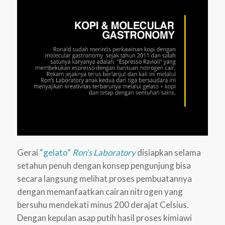
Gerai
“gelato”
Ron’s Laboratory
disiapkan selama
setahun penuh dengan konsep pengunjung bisa
secara langsung melihat proses pembuatannya
dengan memanfaatkan cairan nitrogen yang
bersuhu mendekati minus 200 derajat Celsius.
Dengan kepulan asap putih hasil proses kimiawi