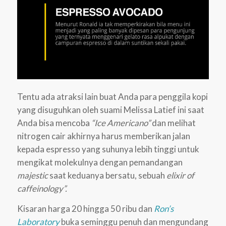
Tentu ada atraksi lain buat Anda para penggila kopi
yang disuguhkan oleh suami Melissa Latief ini saat
Anda bisa mencoba
“Ice Americano”
dan melihat
nitrogen cair akhirnya harus memberikan jalan
kepada espresso yang suhunya lebih tinggi untuk
mengikat molekulnya dengan pemandangan
majestic
saat keduanya bersatu, sebuah
elixir of
caffeinology”.
Kisaran harga 20 hingga 50 ribu dan
Ron’s
Laboratory
buka seminggu penuh dan mengundang