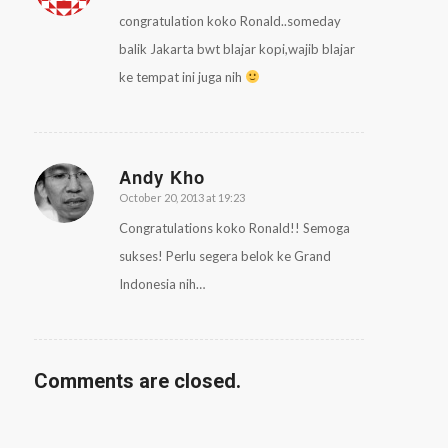
congratulation koko Ronald..someday
balik Jakarta bwt blajar kopi,wajib blajar
ke tempat ini juga nih
Andy Kho
October 20, 2013 at 19:23
says:
Congratulations koko Ronald!! Semoga
sukses! Perlu segera belok ke Grand
Indonesia nih…
Comments are closed.