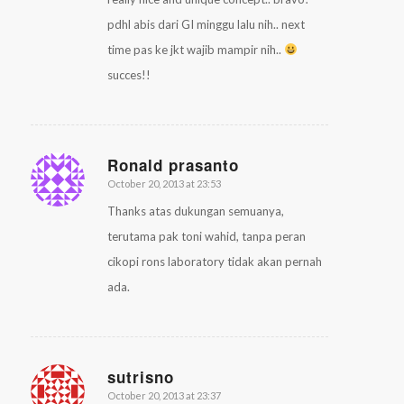
pdhl abis dari GI minggu lalu nih.. next
time pas ke jkt wajib mampir nih..
succes!!
Ronald prasanto
October 20, 2013 at 23:53
says:
Thanks atas dukungan semuanya,
terutama pak toni wahid, tanpa peran
cikopi rons laboratory tidak akan pernah
ada.
sutrisno
October 20, 2013 at 23:37
says: