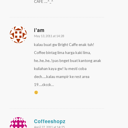
CAFE ….^_^
i'am
May 13, 2011 at 14:28
says:
kalau buat gw Bright Caffe enak tuh!
Coffee bintag lima harga kaki lima,
he..he..he..!pas bnget buat kantong anak
kuliahan kaya gw! lu mesti coba
dech…..kalau mampir ke rest area
19….ckcck…
Coffeeshopz
April 27, 2011 at 14:25
says: