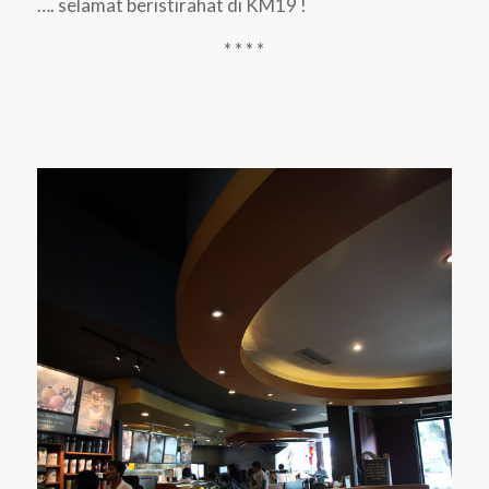
…. selamat beristirahat di KM19 !
* * * *