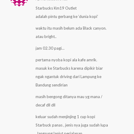
Starbucks Km19 Outlet
adalah pintu gerbang ke ‘dunia kopi’
waktu itu masih belum ada Black canyon.
atau bright..
jam 02.30 pagi…
pertama nyoba kopi ala kafe amrik.
masuk ke Starbucks karena dipikir biar
ngak ngantuk driving dari Lampung ke
Bandung sendirian
masih bengong ditanya mau yg mana /
decaf dll dll
keluar sudah menjinjing 1 cup kopi
Starbuck panas , jenis nya juga sudah lupa
, langsung lanjut perjalanan..