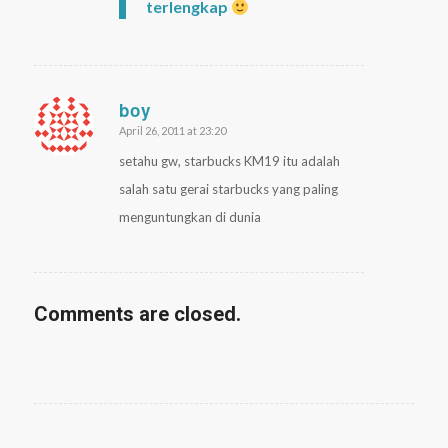
terlengkap
boy
April 26, 2011 at 23:20
says:
setahu gw, starbucks KM19 itu adalah
salah satu gerai starbucks yang paling
menguntungkan di dunia
Comments are closed.