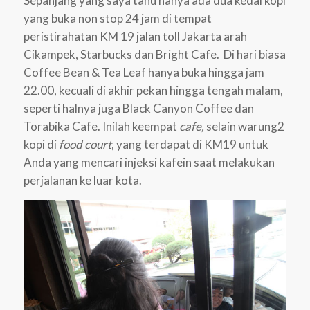
Sepanjang yang saya tahu hanya ada dua kedai kopi
yang buka non stop 24 jam di tempat
peristirahatan KM 19 jalan toll Jakarta arah
Cikampek, Starbucks dan Bright Cafe. Di hari biasa
Coffee Bean & Tea Leaf hanya buka hingga jam
22.00, kecuali di akhir pekan hingga tengah malam,
seperti halnya juga Black Canyon Coffee dan
Torabika Cafe. Inilah keempat
cafe,
selain warung2
kopi di
food court
, yang terdapat di KM19 untuk
Anda yang mencari injeksi kafein saat melakukan
perjalanan ke luar kota.