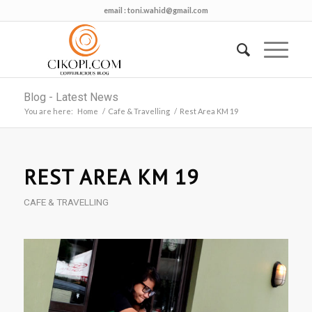
email :
toni.wahid@gmail.com
Blog - Latest News
You are here:
Home
/
Cafe & Travelling
/
Rest Area KM 19
REST AREA KM 19
CAFE & TRAVELLING