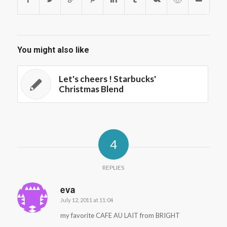
You might also like
Let's cheers ! Starbucks'
Christmas Blend
4
REPLIES
eva
July 12, 2011 at 11:04
says:
my favorite CAFE AU LAIT from BRIGHT