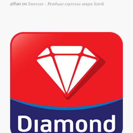
Staresso : Pembuat espresso tanpa listrik
alfian
on