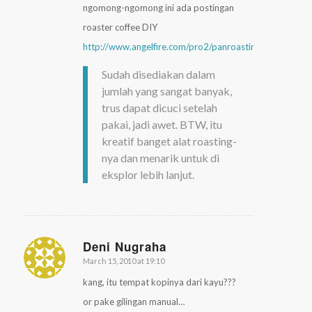
ngomong-ngomong ini ada postingan
roaster coffee DIY
http://www.angelfire.com/pro2/panroastingcoffee/scr.ht
Sudah disediakan dalam
jumlah yang sangat banyak,
trus dapat dicuci setelah
pakai, jadi awet. BTW, itu
kreatif banget alat roasting-
nya dan menarik untuk di
eksplor lebih lanjut.
Deni Nugraha
March 15, 2010 at 19:10
says:
kang, itu tempat kopinya dari kayu???
or pake gilingan manual…