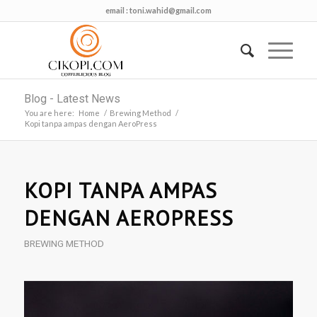
email :
toni.wahid@gmail.com
Blog - Latest News
You are here:
Home
/
Brewing Method
/
Kopi tanpa ampas dengan AeroPress
KOPI TANPA AMPAS
DENGAN AEROPRESS
BREWING METHOD