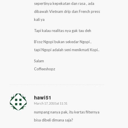
sepertinya kepekatan dan rasa , ada
dibawah Vietnam drip dan French press
kali ya
Tapi kalau realitas nya gak tau deh
B’coz Ngopi bukan sekedar Ngopi ,
tapi Ngopi adalah seni menikmati Kopi..
Salam
Coffeeshopz
hawi51
March 17, 2010 at 11:51
says:
numpang nanya pak, itu kertas filternya
bisa dibeli dimana saja?