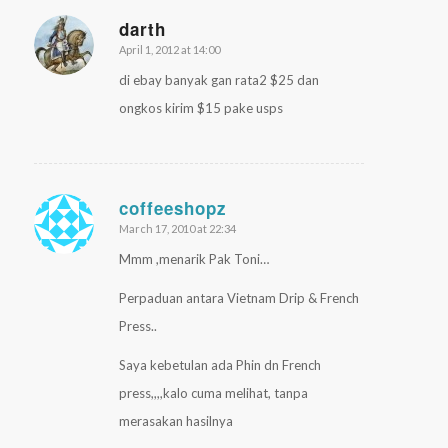
darth
April 1, 2012 at 14:00
says:
di ebay banyak gan rata2 $25 dan
ongkos kirim $15 pake usps
coffeeshopz
March 17, 2010 at 22:34
says:
Mmm ,menarik Pak Toni…
Perpaduan antara Vietnam Drip & French
Press..
Saya kebetulan ada Phin dn French
press,,,,kalo cuma melihat, tanpa
merasakan hasilnya