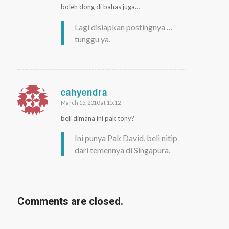
boleh dong di bahas juga…
Lagi disiapkan postingnya …
tunggu ya.
cahyendra
March 15, 2010 at 15:12
says:
beli dimana ini pak tony?
Ini punya Pak David, beli nitip
dari temennya di Singapura,
Comments are closed.