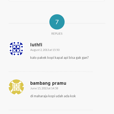
7
REPLIES
luthfi
August 2, 2013 at 15:50
says:
kalo pakek kopi kapal api bisa gak gan?
bambang pramu
June 15, 2013 at 14:58
says:
di maharaja kopi udah ada kok