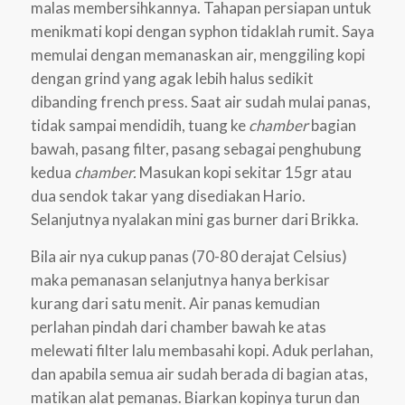
malas membersihkannya. Tahapan persiapan untuk
menikmati kopi dengan syphon tidaklah rumit. Saya
memulai dengan memanaskan air, menggiling kopi
dengan grind yang agak lebih halus sedikit
dibanding french press. Saat air sudah mulai panas,
tidak sampai mendidih, tuang ke
chamber
bagian
bawah, pasang filter, pasang sebagai penghubung
kedua
chamber.
Masukan kopi sekitar 15gr atau
dua sendok takar yang disediakan Hario.
Selanjutnya nyalakan mini gas burner dari Brikka.
Bila air nya cukup panas (70-80 derajat Celsius)
maka pemanasan selanjutnya hanya berkisar
kurang dari satu menit. Air panas kemudian
perlahan pindah dari chamber bawah ke atas
melewati filter lalu membasahi kopi. Aduk perlahan,
dan apabila semua air sudah berada di bagian atas,
matikan alat pemanas. Biarkan kopinya turun dan