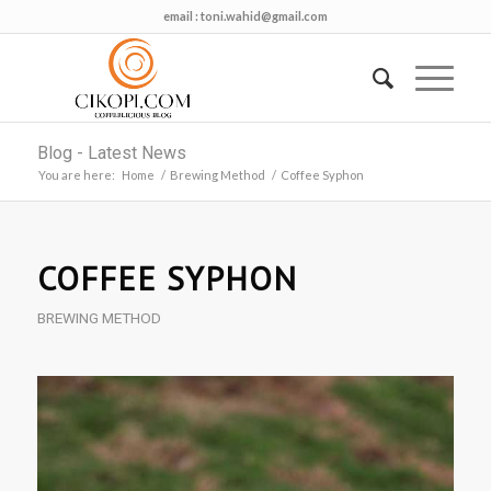
email :
toni.wahid@gmail.com
Blog - Latest News
You are here:
Home
/
Brewing Method
/
Coffee Syphon
says:
COFFEE SYPHON
BREWING METHOD