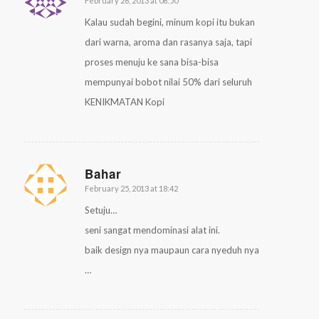
February 26, 2013 at 08:50
says:
Kalau sudah begini, minum kopi itu bukan
dari warna, aroma dan rasanya saja, tapi
proses menuju ke sana bisa-bisa
mempunyai bobot nilai 50% dari seluruh
KENIKMATAN Kopi
Bahar
February 25, 2013 at 18:42
says:
Setuju…
seni sangat mendominasi alat ini.
baik design nya maupaun cara nyeduh nya
…