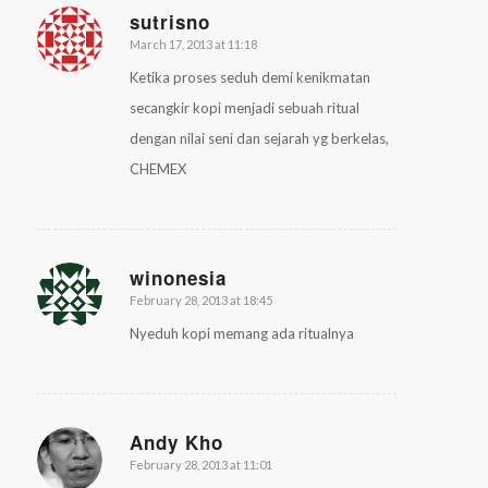
sutrisno
March 17, 2013 at 11:18
says:
Ketika proses seduh demi kenikmatan
secangkir kopi menjadi sebuah ritual
dengan nilai seni dan sejarah yg berkelas,
CHEMEX
winonesia
February 28, 2013 at 18:45
says:
Nyeduh kopi memang ada ritualnya
Andy Kho
February 28, 2013 at 11:01
says: