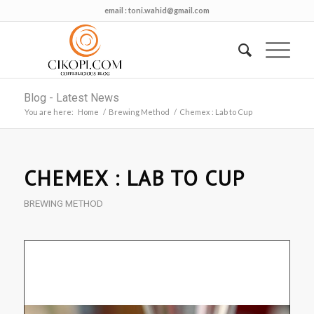
email :
toni.wahid@gmail.com
Blog - Latest News
You are here:
Home
/
Brewing Method
/
Chemex : Lab to Cup
CHEMEX : LAB TO CUP
BREWING METHOD