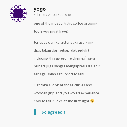
yogo
February 25, 2013 at 18:16
says:
one of the most artistic coffee brewing
tools you must have!
terlepas dari karakteristik rasa yang
diciptakan dari setiap alat seduh (
including this awesome chemex) saya
pribadi juga sangat mengapresiasi alat ini
sebagai salah satu produk seni
just take a look at those curves and
wooden grip and you would experience
how to fall in love at the first sight
So agreed !