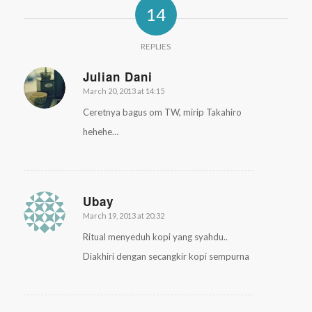
14
REPLIES
Julian Dani
March 20, 2013 at 14:15
says:
Ceretnya bagus om TW, mirip Takahiro
hehehe…
Ubay
March 19, 2013 at 20:32
says:
Ritual menyeduh kopi yang syahdu..
Diakhiri dengan secangkir kopi sempurna