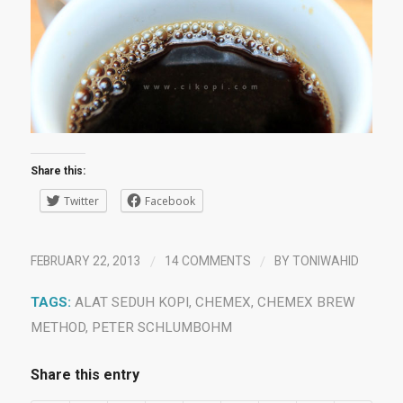
Share this:
Twitter
Facebook
/
/
FEBRUARY 22, 2013
14 COMMENTS
BY
TONIWAHID
TAGS:
ALAT SEDUH KOPI
,
CHEMEX
,
CHEMEX BREW
METHOD
,
PETER SCHLUMBOHM
Share this entry