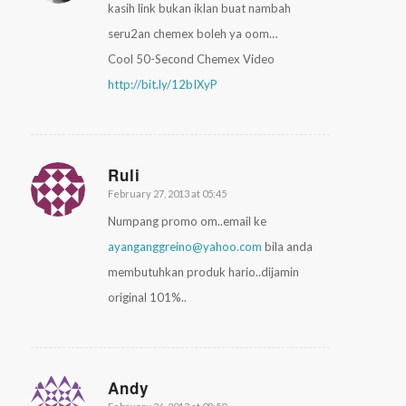
kasih link bukan iklan buat nambah
seru2an chemex boleh ya oom…
Cool 50-Second Chemex Video
http://bit.ly/12bIXyP
Ruli
February 27, 2013 at 05:45
says:
Numpang promo om..email ke
ayanganggreino@yahoo.com
bila anda
membutuhkan produk hario..dijamin
original 101%..
Andy