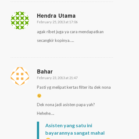
Hendra Utama
February 25, 2013 at 17:06
says:
agak ribet juga ya cara mendapatkan
secangkir kopinya…..
Bahar
February 23, 2013 at 21:47
says:
Pasti yg melipat kertas filter itu dek nona
Dek nona jadi asisten papa yah?
Hehehe….
Asisten yang satu ini
bayarannya sangat mahal