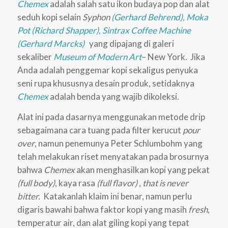
Chemex
adalah salah satu ikon budaya pop dan alat
seduh kopi selain
Syphon
(Gerhard Behrend),
Moka
Pot (Richard Shapper),
Sintrax Coffee Machine
(Gerhard Marcks)
yang dipajang di galeri
sekaliber
Museum of Modern Art
– New York. Jika
Anda adalah penggemar kopi sekaligus penyuka
seni rupa khususnya desain produk, setidaknya
Chemex
adalah benda yang wajib dikoleksi.
Alat ini pada dasarnya menggunakan metode drip
sebagaimana cara tuang pada filter kerucut
pour
over
, namun penemunya Peter Schlumbohm yang
telah melakukan riset menyatakan pada brosurnya
bahwa
Chemex
akan menghasilkan kopi yang pekat
(full body)
, kaya rasa
(full flavor)
,
that is never
bitter.
Katakanlah klaim ini benar, namun perlu
digaris bawahi bahwa faktor kopi yang masih
fresh
,
temperatur air, dan alat giling kopi yang tepat