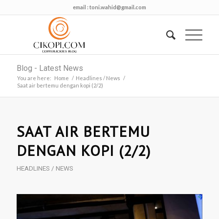
email :
toni.wahid@gmail.com
Blog - Latest News
You are here:
Home
/
Headlines / News
/
Saat air bertemu dengan kopi (2/2)
SAAT AIR BERTEMU
DENGAN KOPI (2/2)
HEADLINES / NEWS