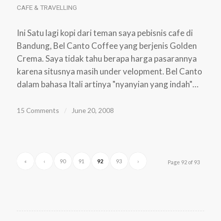
CAFE & TRAVELLING
Ini Satu lagi kopi dari teman saya pebisnis cafe di
Bandung, Bel Canto Coffee yang berjenis Golden
Crema. Saya tidak tahu berapa harga pasarannya
karena situsnya masih under velopment. Bel Canto
dalam bahasa Itali artinya "nyanyian yang indah"…
15 Comments
/
June 20, 2008
«
‹
90
91
92
93
›
Page 92 of 93