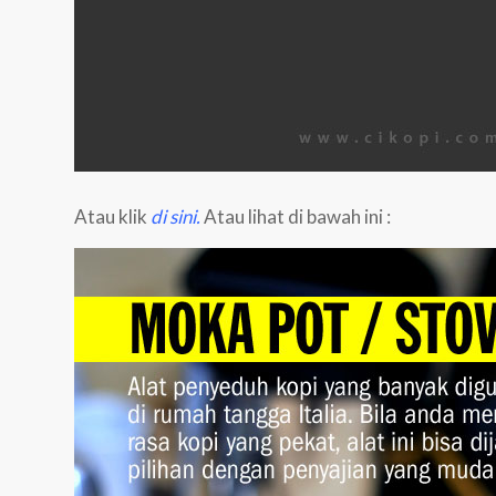
Atau klik
di sini
.
Atau lihat di bawah ini :