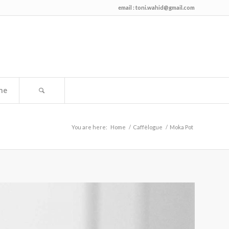
email :
toni.wahid@gmail.com
me
You are here:
Home
/
Caffèlogue
/
Moka Pot