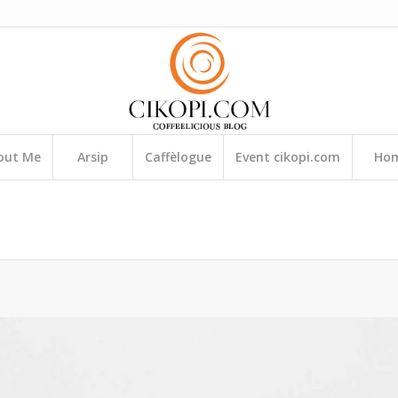
out Me
Arsip
Caffèlogue
Event cikopi.com
Ho